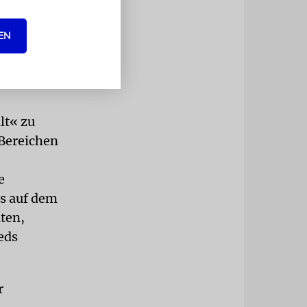
ersität tritt
EN
 Shafik geht
lt« zu
 Bereichen
e
s auf dem
aten,
eds
r