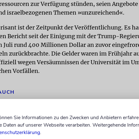
essourcen zur Verfügung stünden, seien Angebote
und israelbezogenen Themen »unzureichend«.
isant ist der Zeitpunkt der Veröffentlichung. Es ha
en Bericht seit der Einigung mit der Trump-Regier
 Juli rund 400 Millionen Dollar an zuvor eingefro
ln zurückbrachte. Die Gelder waren im Frühjahr a
fiziell wegen Versäumnissen der Universität im U
chen Vorfällen.
 AUCH
Strafe für Antisemitismus: Columbia zahlt 221 Millione
können Sie Informationen zu den Zwecken und Anbietern erfahre
Die Uni weist im Rahmen eines Vergleichs jede juristische Schuld
räumt räumt aber ein, dass jüdische Studenten »schmerzhafte un
Daten auf unserer Webseite verarbeiten. Weitergehende Infor
Erfahrungen« machen mussten
enschutzerklärung
.