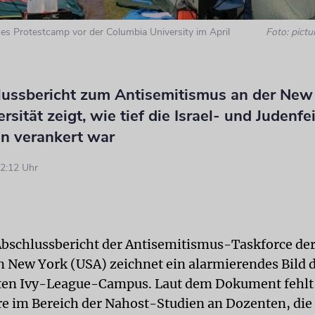
ches Protestcamp vor der Columbia University im April
Foto: pictu
lussbericht zum Antisemitismus an der New
rsität zeigt, wie tief die Israel- und Judenfe
an verankert war
2:12 Uhr
 Abschlussbericht der Antisemitismus-Taskforce de
in New York (USA) zeichnet ein alarmierendes Bild 
en Ivy-League-Campus. Laut dem Dokument fehlt
e im Bereich der Nahost-Studien an Dozenten, die 