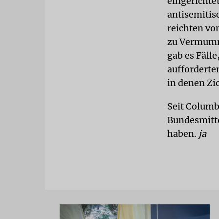
eingerichte
antisemitisc
reichten von
zu Vermummt
gab es Fäll
aufforderte
in denen Zi
Seit Columb
Bundesmittel
haben.
ja