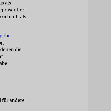
s als
epräsentiert
richt oft als
g the
ag
 denen die
ht
habe
 für andere