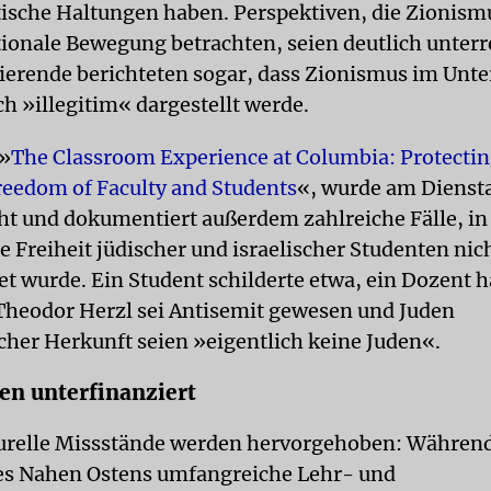
tische Haltungen haben. Perspektiven, die Zionismu
tionale Bewegung betrachten, seien deutlich unterr
ierende berichteten sogar, dass Zionismus im Unter
h »illegitim« dargestellt werde.
 »
The Classroom Experience at Columbia: Protectin
eedom of Faculty and Students
«, wurde am Dienst
cht und dokumentiert außerdem zahlreiche Fälle, in
 Freiheit jüdischer und israelischer Studenten nic
et wurde. Ein Student schilderte etwa, ein Dozent 
Theodor Herzl sei Antisemit gewesen und Juden
cher Herkunft seien »eigentlich keine Juden«.
ien unterfinanziert
urelle Missstände werden hervorgehoben: Während
es Nahen Ostens umfangreiche Lehr- und