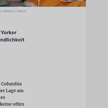
re alliance / abaca
 Yorker
indlichkeit
r Columbia
der Lage am
 es
keine offen