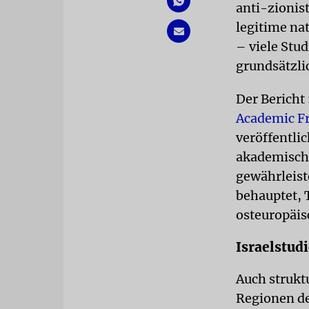
anti-zionis
legitime na
– viele Stud
grundsätzlic
Der Bericht
Academic Fr
veröffentli
akademische
gewährleist
behauptet, 
osteuropäis
Israelstud
Auch strukt
Regionen d