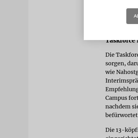
A
Taskforce 
Die Taskforc
sorgen, dar
wie Nahostg
Interimsprä
Empfehlung
Campus fort
nachdem sie
befürwortet
Die 13-köpf