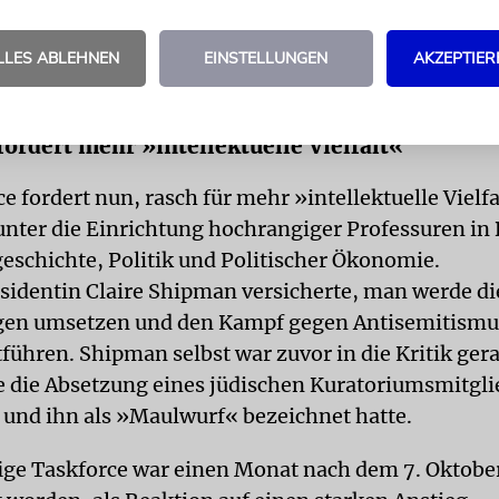
Israelfeindliche Proteste: Präsidentin der Columbia-Univ
zurück
LLES ABLEHNEN
EINSTELLUNGEN
AKZEPTIER
Verängstigte Studenten, Polizeieinsätze auf dem Campus: Nemat
fordert mehr »intellektuelle Vielfalt«
e fordert nun, rasch für mehr »intellektuelle Vielfa
unter die Einrichtung hochrangiger Professuren in
eschichte, Politik und Politischer Ökonomie.
sidentin Claire Shipman versicherte, man werde di
en umsetzen und den Kampf gegen Antisemitismu
führen. Shipman selbst war zuvor in die Kritik ger
 die Absetzung eines jüdischen Kuratoriumsmitgli
 und ihn als »Maulwurf« bezeichnet hatte.
ige Taskforce war einen Monat nach dem 7. Oktobe