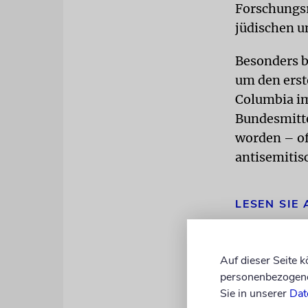
Forschungsr
jüdischen 
Besonders br
um den erst
Columbia im
Bundesmitte
worden – of
antisemitis
LESEN SIE
Auf dieser Seite 
personenbezogene 
Sie in unserer
Dat