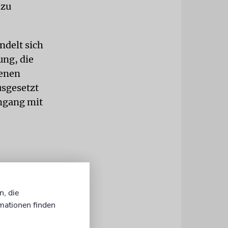
 zu
ndelt sich
ung, die
renen
usgesetzt
mgang mit
n Dollar
n, die
 zurück. Sie
d inakzeptable
mationen finden