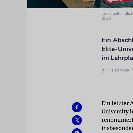
Ein israelfeindli
2024
Ein Absch
Elite-Unive
im Lehrpl
11.12.2025 1
Ein letzter
University 
renommiert
insbesonder