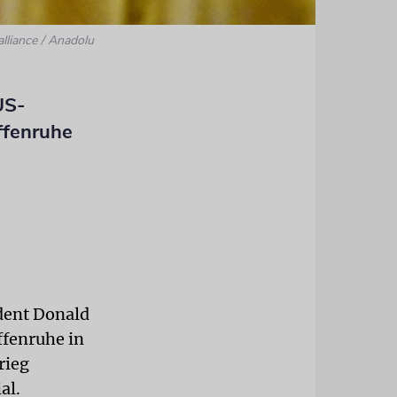
alliance / Anadolu
US-
ffenruhe
dent Donald
fenruhe in
rieg
al.