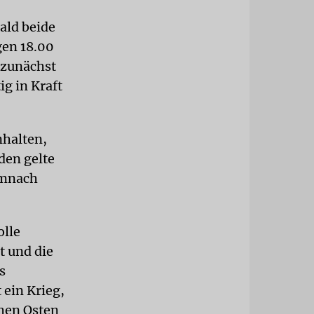
ald beide
gen 18.00
 zunächst
ig in Kraft
nhalten,
den gelte
emnach
olle
t und die
s
 ein Krieg,
hen Osten