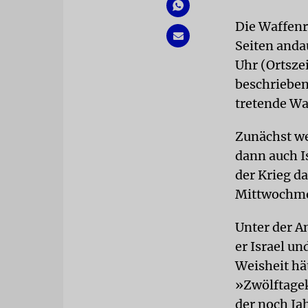
Die Waffenru
Seiten anda
Uhr (Ortsze
beschriebene
tretende Wa
Zunächst we
dann auch I
der Krieg d
Mittwochm
Unter der A
er Israel un
Weisheit hä
»Zwölftagek
der noch Ja