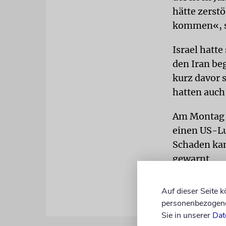
hätte zerst
kommen«, s
Israel hatt
den Iran be
kurz davor 
hatten auch
Am Montag f
einen US-Lu
Schaden kam
gewarnt.
Auf dieser Seite 
personenbezogene 
Sie in unserer
Dat