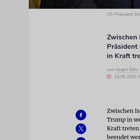
US-Präsident Do
Zwischen 
Präsident
in Kraft tr
von
Jürgen Bätz
24.06.2025 
Zwischen Is
Trump in we
Kraft trete
beendet wer