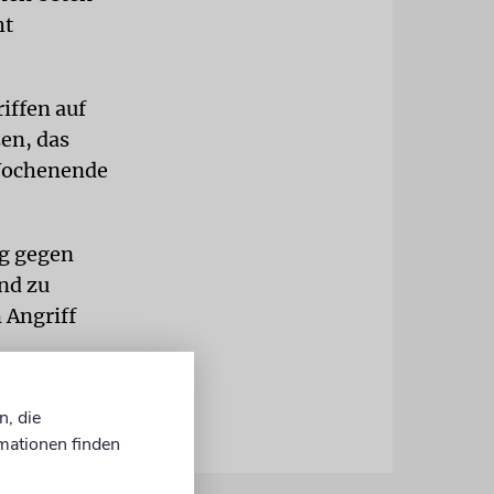
ht
iffen auf
en, das
 Wochenende
ag gegen
nd zu
 Angriff
n, die
mationen finden