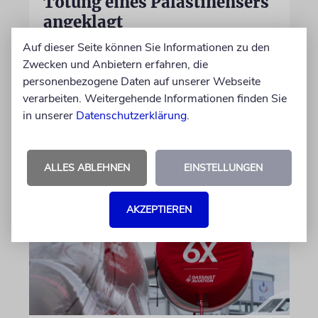
Tötung eines Palästinensers
angeklagt
Der getötete Aktivist setzte sich gegen
Auf dieser Seite können Sie Informationen zu den
Siedlergewalt ein und war an dem Oscar-
Zwecken und Anbietern erfahren, die
prämierten Film »No Other Land« beteiligt.
personenbezogene Daten auf unserer Webseite
Jetzt steht der mutmaßliche Täter vor Gericht
verarbeiten. Weitergehende Informationen finden Sie
in unserer
Datenschutzerklärung
.
07.08.2026
ALLES ABLEHNEN
EINSTELLUNGEN
AKZEPTIEREN