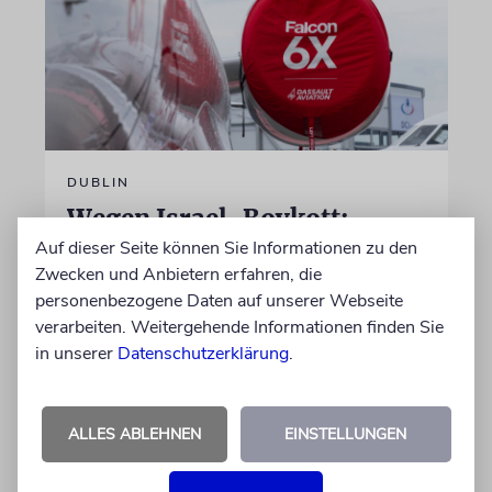
DUBLIN
Wegen Israel-Boykott:
Irisches Regierungsflugzeug
Auf dieser Seite können Sie Informationen zu den
Zwecken und Anbietern erfahren, die
kann nicht mehr im Nebel
personenbezogene Daten auf unserer Webseite
landen
verarbeiten. Weitergehende Informationen finden Sie
Beim Kauf der Maschine wurde bewusst auf
in unserer
Datenschutzerklärung
.
das System »FalconEye« verzichtet, weil der
israelische Rüstungskonzern Elbit Systems an
dem Produkt beteiligt ist
ALLES ABLEHNEN
EINSTELLUNGEN