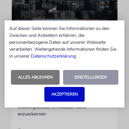
Auf dieser Seite können Sie Informationen zu den
Zwecken und Anbietern erfahren, die
personenbezogene Daten auf unserer Webseite
verarbeiten. Weitergehende Informationen finden Sie
in unserer
Datenschutzerklärung
.
JERUSALEM
Likud attackiert
Wahlgremium
ALLES ABLEHNEN
EINSTELLUNGEN
Der Likud protestiert gegen neue Mitglieder
im unabhängigen Wahlgremium. Experten
AKZEPTIEREN
sehen darin einen möglichen Auftakt dazu, die
Wahlergebnisse im Oktober nicht
anzuerkennen