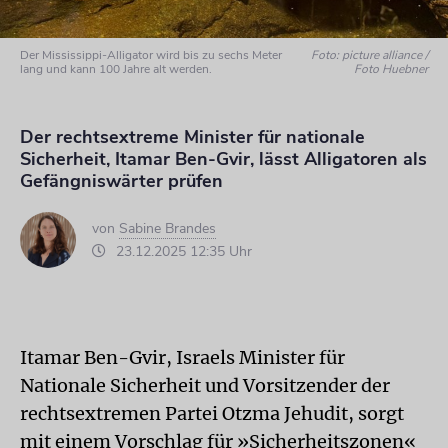
Der Mississippi-Alligator wird bis zu sechs Meter
Foto: picture alliance /
lang und kann 100 Jahre alt werden.
Foto Huebner
Der rechtsextreme Minister für nationale
Sicherheit, Itamar Ben-Gvir, lässt Alligatoren als
Gefängniswärter prüfen
von
Sabine Brandes
23.12.2025 12:35 Uhr
Itamar Ben-Gvir, Israels Minister für
Nationale Sicherheit und Vorsitzender der
rechtsextremen Partei Otzma Jehudit, sorgt
mit einem Vorschlag für »Sicherheitszonen«