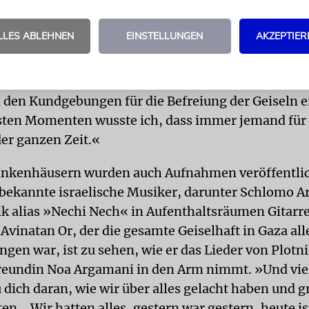
 voller Lieblingsspeisen
LLES ABLEHNEN
EINSTELLUNGEN
AKZEPTIER
r so sehr geholfen«, sagte Bohbot bei dem Wieder
 umarmte ihn minutenlang. Er hatte im Fernsehen
 den Kundgebungen für die Befreiung der Geiseln e
ten Momenten wusste ich, dass immer jemand für 
er ganzen Zeit.«
nkenhäusern wurden auch Aufnahmen veröffentlic
 bekannte israelische Musiker, darunter Schlomo Ar
ik alias »Nechi Nech« in Aufenthaltsräumen Gitarre
Avinatan Or, der die gesamte Geiselhaft in Gaza all
gen war, ist zu sehen, wie er das Lieder von Plotn
reundin Noa Argamani in den Arm nimmt. »Und viel
 dich daran, wie wir über alles gelacht haben und g
n... Wir hatten alles, gestern war gestern, heute is