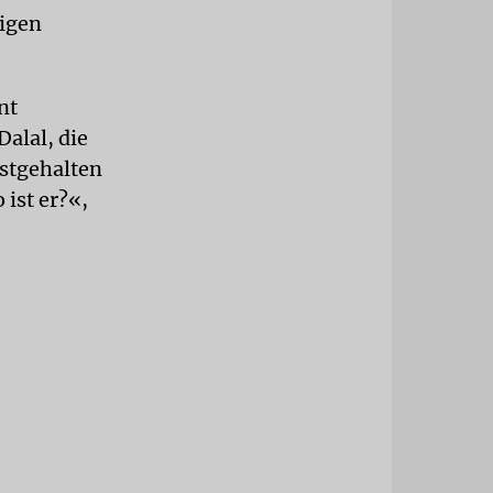
igen
nt
alal, die
stgehalten
 ist er?«,