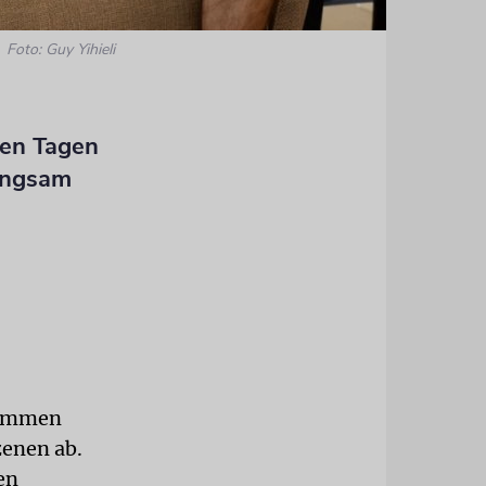
Foto: Guy Yihieli
nen Tagen
langsam
nommen
zenen ab.
en