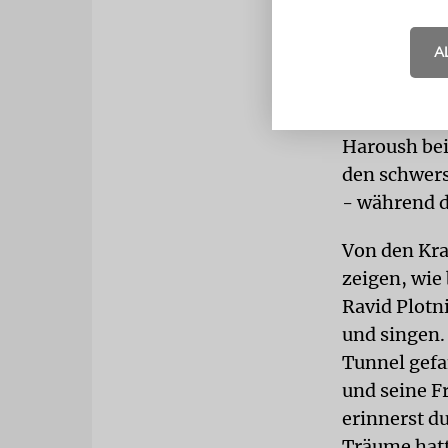
Ein Buffet
A
»Du hast mi
Haroush und
Haroush bei
den schwers
- während d
Von den Kra
zeigen, wie
Ravid Plotn
und singen. 
Tunnel gefan
und seine F
erinnerst du
Träume hatte