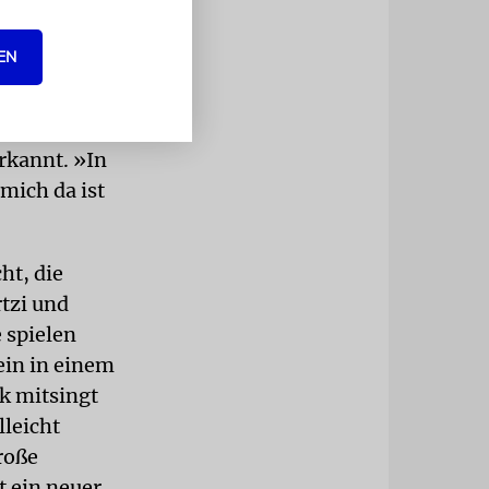
EN
sehen zu
 in Gaza
rkannt. »In
mich da ist
ht, die
tzi und
 spielen
ein in einem
ik mitsingt
leicht
roße
t ein neuer