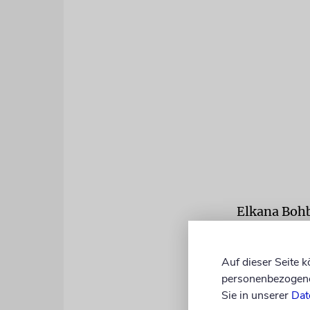
Elkana Bohb
sich seit d
hatte. »Es 
Auf dieser Seite 
schrieb das
personenbezogene 
ersten Tag a
Sie in unserer
Dat
daran, Elka