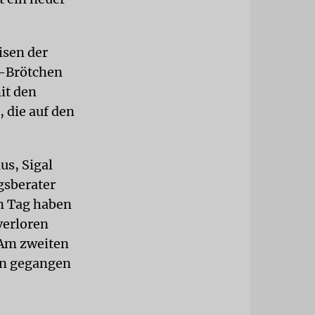
isen der
h-Brötchen
it den
 die auf den
us, Sigal
gsberater
en Tag haben
verloren
 Am zweiten
en gegangen