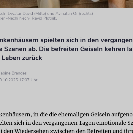
seln Evyatar David (Mitte) und Avinatan Or (rechts)
ker »Nechi Nech« Ravid Plotnik.
ankenhäusern spielten sich in den vergange
e Szenen ab. Die befreiten Geiseln kehren 
s Leben zurück
abine Brandes
.10.2025 17:07 Uhr
kenhäusern, in die die ehemaligen Geiseln aufge
elten sich in den vergangenen Tagen emotionale S
ei den Wiedersehen zwischen den Befreiten und ihr