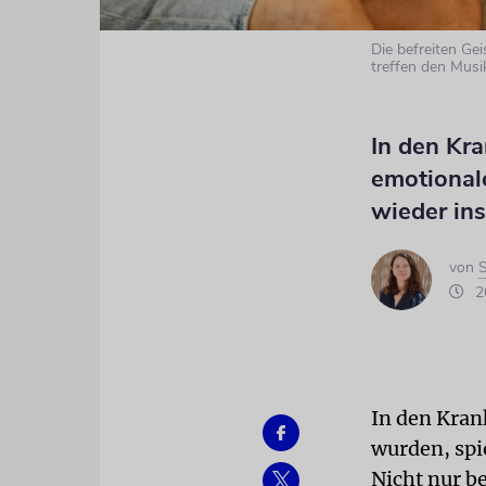
Die befreiten Gei
treffen den Musi
In den Kr
emotional
wieder in
von
S
20
In den Kran
wurden, spi
Nicht nur b