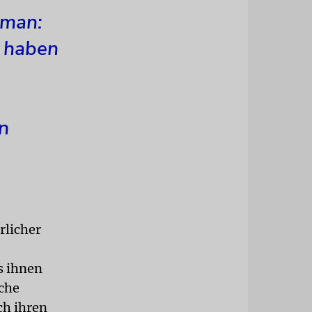
hman:
t haben
n
rlicher
s ihnen
che
ch ihren