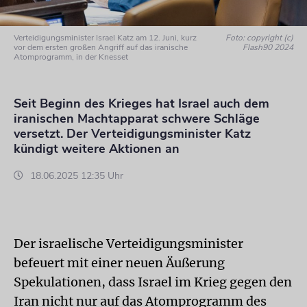
Verteidigungsminister Israel Katz am 12. Juni, kurz
Foto: copyright (c)
vor dem ersten großen Angriff auf das iranische
Flash90 2024
Atomprogramm, in der Knesset
Seit Beginn des Krieges hat Israel auch dem
iranischen Machtapparat schwere Schläge
versetzt. Der Verteidigungsminister Katz
kündigt weitere Aktionen an
18.06.2025 12:35 Uhr
Der israelische Verteidigungsminister
befeuert mit einer neuen Äußerung
Spekulationen, dass Israel im Krieg gegen den
Iran nicht nur auf das Atomprogramm des