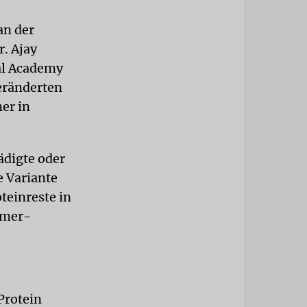
an der
. Ajay
al Academy
veränderten
er in
ädigte oder
e Variante
oteinreste in
imer-
Protein