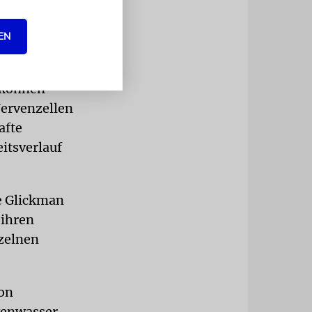
zen«, sagt
EN
 können
Nervenzellen
afte
itsverlauf
te Glickman
 ihren
nzelnen
von
venwasser