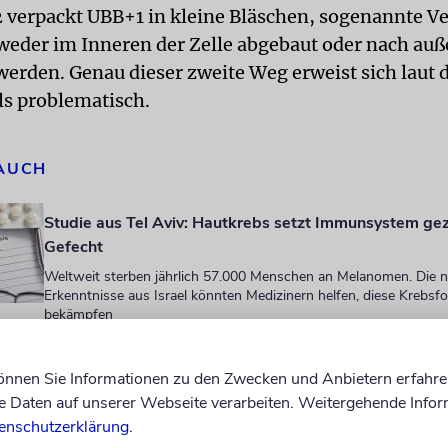
verpackt UBB+1 in kleine Bläschen, sogenannte Ves
eder im Inneren der Zelle abgebaut oder nach au
erden. Genau dieser zweite Weg erweist sich laut 
ls problematisch.
 AUCH
Studie aus Tel Aviv: Hautkrebs setzt Immunsystem gez
Gefecht
Weltweit sterben jährlich 57.000 Menschen an Melanomen. Die 
Erkenntnisse aus Israel könnten Medizinern helfen, diese Krebsf
bekämpfen
Vera Rubin Observatory startet wissenschaftliche Mis
Die nach einer jüdischen Wissenschaftlerin benannte Sternwart
können Sie Informationen zu den Zwecken und Anbietern erfahre
in Chile läutet eine neue Ära der Astronomie ein
Daten auf unserer Webseite verarbeiten. Weitergehende Infor
enschutzerklärung
.
Forscher entwickeln digitalen Zwilling zur Früherkenn