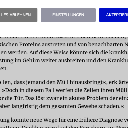
Krankheiten
»Was wir hier in Israel entwickeln, könnte weltweit Maßstäbe set
LLES ABLEHNEN
EINSTELLUNGEN
AKZEPTIER
Projektleiter Eran Segal vom Weizmann-Institut in Rehovot
e Vesikel in den Raum zwischen den Gehirnzellen,
oxischen Proteins austreten und von benachbarten 
 werden. Auf diese Weise könnte sich die krankh
stung im Gehirn weiter ausbreiten und den Krankhe
en.
ollen, dass jemand den Müll hinausbringt«, erklär
. »Doch in diesem Fall werfen die Zellen ihren Müll
r die Tür. Das löst zwar ein akutes Problem der ei
 aber langfristig dem gesamten Gewebe schaden.«
ung könnte neue Wege für eine frühere Diagnose 
röffnen. Denkbar wäre laut den Forschern, im Ner