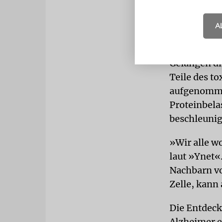
A
Gelangen di
Teile des t
aufgenommen
Proteinbela
beschleunig
»Wir alle w
laut »Ynet«
Nachbarn vo
Zelle, kann
Die Entdeck
Alzheimer e