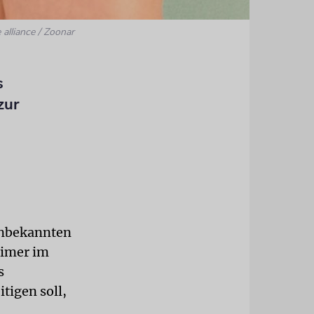
 alliance / Zoonar
s
zur
unbekannten
eimer im
s
tigen soll,