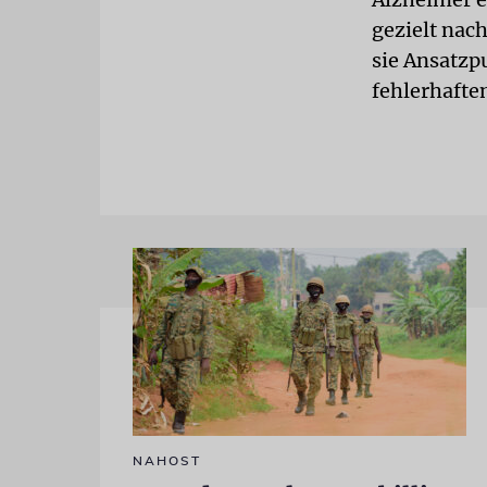
gezielt nac
sie Ansatzpu
fehlerhaft
NAHOST