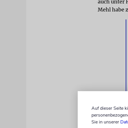
auch unter 
Mehl habe zu
Es bleibe u
Auf dieser Seite 
angesichts 
personenbezogene 
Sie in unserer
Dat
Finanzinfras