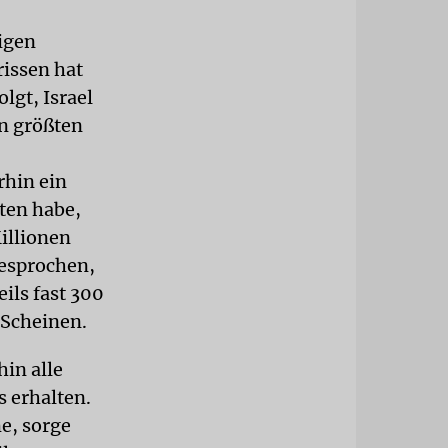
tigen
rissen hat
lgt, Israel
en größten
rhin ein
ten habe,
illionen
esprochen,
ils fast 300
 Scheinen.
in alle
 erhalten.
e, sorge