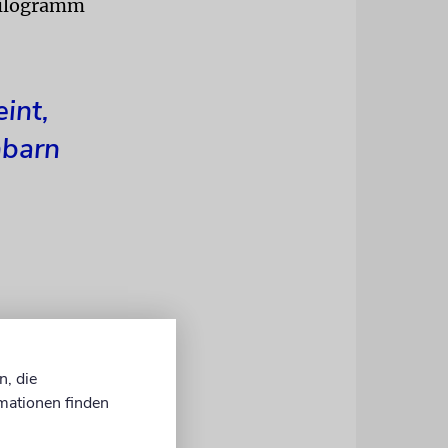
 Kilogramm
int,
hbarn
szahlungen
n, die
und
mationen finden