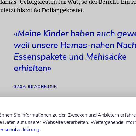
Hamas-Gefolgsleuten für Wut, so der Bericht. Ein
letzt bis zu 80 Dollar gekostet.
«Meine Kinder haben auch gewe
weil unsere Hamas-nahen Nac
Essenspakete und Mehlsäcke
erhielten»
GAZA-BEWOHNERIN
nklar, wie die Hamas es geschafft habe, die Gehalt
können Sie Informationen zu den Zwecken und Anbietern erfahre
der Zerstörung eines Großteils ihrer Verwaltungs- 
Daten auf unserer Webseite verarbeiten. Weitergehende Infor
enschutzerklärung
.
truktur weiter zu leisten.