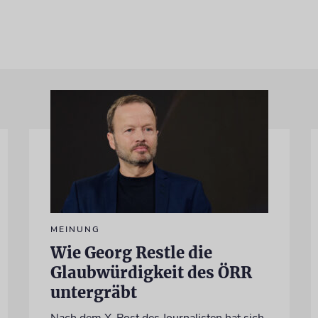
MEINUNG
Wie Georg Restle die
Glaubwürdigkeit des ÖRR
untergräbt
Nach dem X-Post des Journalisten hat sich