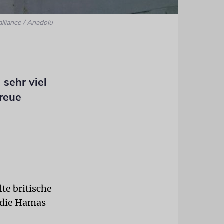
alliance / Anadolu
sehr viel
treue
lte britische
 die Hamas