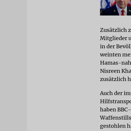
Zusätzlich 
Mitglieder u
in der Bevö
weinten mei
Hamas-nahe
Nisreen Kha
zusätzlich 
Auch der im
Hilfstransp
haben BBC-Q
Waffenstill
gestohlen h