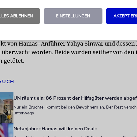
giges Mitglied, das mit den Finanzen der Terroror
LLES ABLEHNEN
EINSTELLUNGEN
AKZEPTIER
i, habe der BBC gesagt, dass die Hamas vor dem Angr
ls am 7. Oktober 2023 etwa 700 Millionen Dollar u
chekel in bar in unterirdischen Tunneln versteckt h
rekt von Hamas-Anführer Yahya Sinwar und dessen
berwacht worden. Beide wurden seither von den i
n getötet.
 AUCH
UN räumt ein: 86 Prozent der Hilfsgüter werden abge
Nur ein Bruchteil kommt bei den Bewohnern an. Der Rest versc
unterwegs
Netanjahu: «Hamas will keinen Deal»