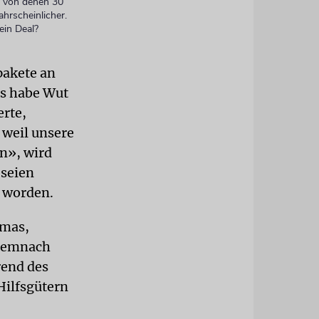
t, von denen 30
hrscheinlicher.
ein Deal?
pakete an
as habe Wut
erte,
 weil unsere
n», wird
 seien
n worden.
amas,
 Demnach
rend des
Hilfsgütern