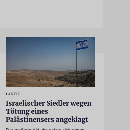
JUSTIZ
Israelischer Siedler wegen
Tötung eines
Palästinensers angeklagt
Der getötete Aktivist setzte sich gegen