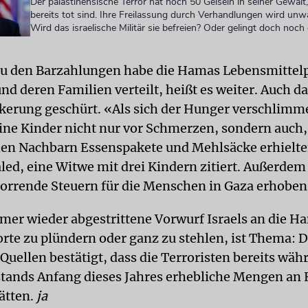
Der palästinensische Terror hat noch 50 Geiseln in seiner Gewal
bereits tot sind. Ihre Freilassung durch Verhandlungen wird unwa
Wird das israelische Militär sie befreien? Oder gelingt doch noch 
zu den Barzahlungen habe die Hamas Lebensmittel
nd deren Familien verteilt, heißt es weiter. Auch d
lkerung geschürt. «Als sich der Hunger verschlimm
ne Kinder nicht nur vor Schmerzen, sondern auch,
n Nachbarn Essenspakete und Mehlsäcke erhielte
led, eine Witwe mit drei Kindern zitiert. Außerdem
horrende Steuern für die Menschen in Gaza erhobe
mer wieder abgestrittene Vorwurf Israels an die H
orte zu plündern oder ganz zu stehlen, ist Thema:
uellen bestätigt, dass die Terroristen bereits wäh
stands Anfang dieses Jahres erhebliche Mengen an 
ätten.
ja