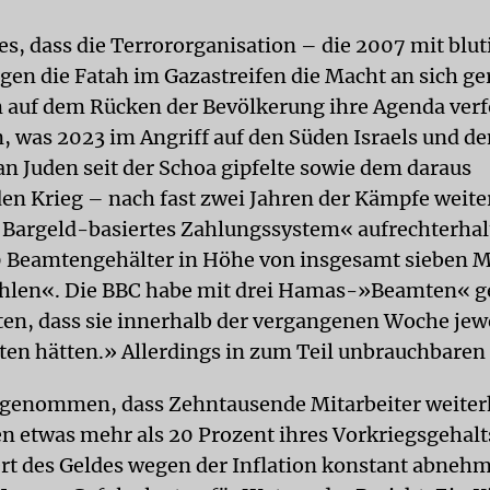
es, dass die Terrororganisation – die 2007 mit blu
en die Fatah im Gazastreifen die Macht an sich ge
 auf dem Rücken der Bevölkerung ihre Agenda verfo
n, was 2023 im Angriff auf den Süden Israels und d
n Juden seit der Schoa gipfelte sowie dem daraus
den Krieg – nach fast zwei Jahren der Kämpfe weite
Bargeld-basiertes Zahlungssystem« aufrechterhal
Beamtengehälter in Höhe von insgesamt sieben M
ahlen«. Die BBC habe mit drei Hamas-»Beamten« g
gten, dass sie innerhalb der vergangenen Woche jewe
lten hätten.» Allerdings in zum Teil unbrauchbaren
genommen, dass Zehntausende Mitarbeiter weiterh
 etwas mehr als 20 Prozent ihres Vorkriegsgehalts
rt des Geldes wegen der Inflation konstant abnehm