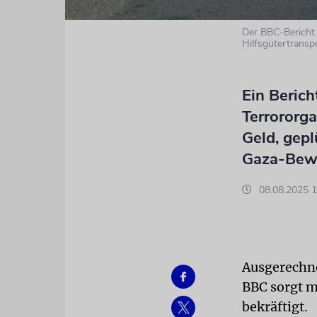
Der BBC-Bericht
Hilfsgütertransp
Ein Berich
Terrororga
Geld, gepl
Gaza-Bew
08.08.2025 1
Ausgerechnet
BBC sorgt m
bekräftigt.