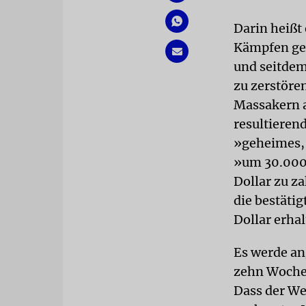
Darin heißt 
Kämpfen geg
und seitdem
zu zerstöre
Massakern a
resultieren
»geheimes, 
»um 30.000 
Dollar zu z
die bestäti
Dollar erha
Es werde an
zehn Wochen
Dass der We