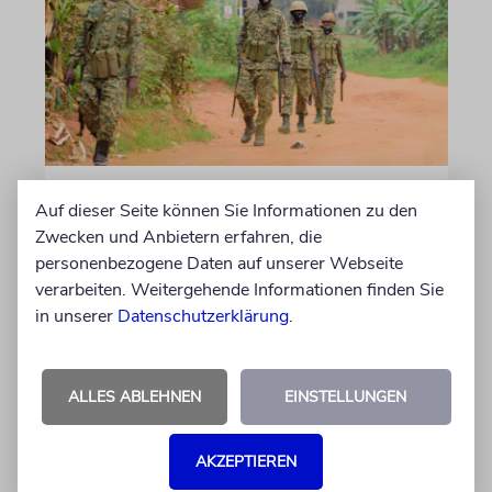
NAHOST
Auf dieser Seite können Sie Informationen zu den
Ugandas Parlament billigt
Zwecken und Anbietern erfahren, die
Truppenentsendung nach
personenbezogene Daten auf unserer Webseite
verarbeiten. Weitergehende Informationen finden Sie
Gaza
in unserer
Datenschutzerklärung
.
Auf US-Anfrage soll sich ein Kontingent der
ugandischen Armee der geplanten
internationalen Stabilisierungstruppe
ALLES ABLEHNEN
EINSTELLUNGEN
anschließen. In Afrika zählt das Land zu den
größten Truppenstellern für
AKZEPTIEREN
Friedensmissionen