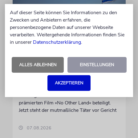
Auf dieser Seite können Sie Informationen zu den
Zwecken und Anbietern erfahren, die
personenbezogene Daten auf unserer Webseite
verarbeiten. Weitergehende Informationen finden Sie
in unserer
Datenschutzerklärung
.
JUSTIZ
Israelischer Siedler wegen
ALLES ABLEHNEN
EINSTELLUNGEN
Tötung eines Palästinensers
angeklagt
AKZEPTIEREN
Der getötete Aktivist setzte sich gegen
Siedlergewalt ein und war an dem Oscar-
prämierten Film »No Other Land« beteiligt.
Jetzt steht der mutmaßliche Täter vor Gericht
07.08.2026