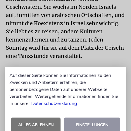
Geschwistern. Sie wuchs im Norden Israels
auf, inmitten von arabischen Ortschaften, und
nimmt die Koexistenz in Israel sehr wichtig.
Sie liebt es zu reisen, andere Kulturen
kennenzulernen und zu tanzen. Jeden
Sonntag wird für sie auf dem Platz der Geiseln
eine Tanzstunde veranstaltet.
»Wo auch immer Romi war, lernte sie neue
Auf dieser Seite können Sie Informationen zu den
Leute kennen, denn sie hat dieses
Zwecken und Anbietern erfahren, die
ansteckende Lachen, ist witzig, und man mag
personenbezogene Daten auf unserer Webseite
sie einfach«, erzählt ihre ältere Schwester
verarbeiten. Weitergehende Informationen finden Sie
über sie. »Aber sie hat auch ein kämpferisches
in unserer
Datenschutzerklärung
.
Naturell und tut alles, um Gerechtigkeit für
sich selbst und andere zu erreichen. Romi ist
ALLES ABLEHNEN
EINSTELLUNGEN
nicht nur ein Gesicht auf einem Vermissten-