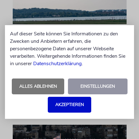
Auf dieser Seite können Sie Informationen zu den
FLÜGE
Zwecken und Anbietern erfahren, die
US-Airline nimmt Route
personenbezogene Daten auf unserer Webseite
Tel-Aviv-New York wieder
verarbeiten. Weitergehende Informationen finden Sie
auf
in unserer
Datenschutzerklärung
.
Pünktlich zu Rosch Haschana gibt es wieder
Direktflüge zwischen New York und Tel Aviv
ALLES ABLEHNEN
EINSTELLUNGEN
von anderen Anbietern als El Al
AKZEPTIEREN
09.08.2026