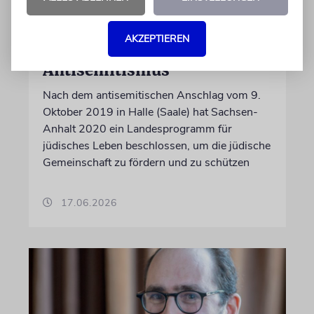
MAGDEBURG
Juden in Sachsen-Anhalt:
AKZEPTIEREN
Lebendige Gemeinden und
Antisemitismus
Nach dem antisemitischen Anschlag vom 9.
Oktober 2019 in Halle (Saale) hat Sachsen-
Anhalt 2020 ein Landesprogramm für
jüdisches Leben beschlossen, um die jüdische
Gemeinschaft zu fördern und zu schützen
17.06.2026