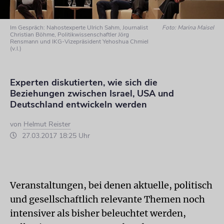
Im Gespräch: Nahostexperte Ulrich Sahm, Journalist
Foto: Marina Maisel
Christian Böhme, Politikwissenschaftler Jörg
Rensmann und IKG-Vizepräsident Yehoshua Chmiel
(v.l.)
Experten diskutierten, wie sich die
Beziehungen zwischen Israel, USA und
Deutschland entwickeln werden
von
Helmut Reister
27.03.2017 18:25 Uhr
Veranstaltungen, bei denen aktuelle, politisch
und gesellschaftlich relevante Themen noch
intensiver als bisher beleuchtet werden,