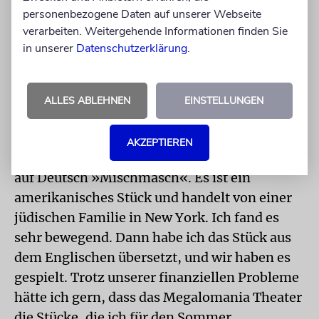
dass sie menschlich umgänglich sind. Mit
personenbezogene Daten auf unserer Webseite
denjenigen, die ins Theater kommen, um dort
verarbeiten. Weitergehende Informationen finden Sie
zu arbeiten, will ich schließlich gern etwas
in unserer
Datenschutzerklärung
.
gemeinsam entstehen lassen. Wenn jemand
etwas auf die Beine stellen möchte, dann lasse
ALLES ABLEHNEN
EINSTELLUNGEN
ich ihn machen.
Eines der besten Theaterstücke, die meine
AKZEPTIEREN
Frau und ich in London gesehen hatten, heißt
auf Deutsch »Mischmasch«. Es ist ein
amerikanisches Stück und handelt von einer
jüdischen Familie in New York. Ich fand es
sehr bewegend. Dann habe ich das Stück aus
dem Englischen übersetzt, und wir haben es
gespielt. Trotz unserer finanziellen Probleme
hätte ich gern, dass das Megalomania Theater
die Stücke, die ich für den Sommer