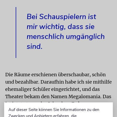
Bei Schauspielern ist
mir wichtig, dass sie
menschlich umgänglich
sind.
Die Räume erschienen überschaubar, schön
und bezahlbar. Daraufhin habe ich sie mithilfe
ehemaliger Schüler eingerichtet, und das
Theater bekam den Namen Megalomania. Das
ist jetzt etwa zehn Jahre her. Es kamen neue
Auf dieser Seite können Sie Informationen zu den
Leute dazu. Bei Schauspielern ist mir wichtig,
Zwecken und Anbietern erfahren, die