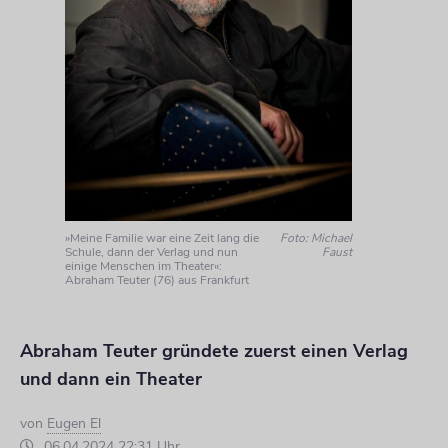
»Meine Familie war eine Zeit lang die
Foto: Michael
Schule, dann der Verlag und nun
Faust
einige Menschen im Theater«:
Abraham Teuter (76) aus Frankfurt
Abraham Teuter gründete zuerst einen Verlag
und dann ein Theater
von
Eugen El
06.04.2024 22:31 Uhr