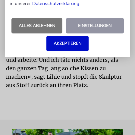
in unserer
Datenschutzerklärung
.
Wo sieht sie sich in Zukunft? Die Illustratorin
zieht ein Kissen hinter ihrem Rücken hervor,
es hat die Form eines Tapirs. Der Körper ist
ALLES ABLEHNEN
EINSTELLUNGEN
mit kleinen schwarzen Affen bemalt. »Wenn
es so etwas wie einen Wunsch gäbe, würde ich
AKZEPTIEREN
mich in einem Ladenlokal sehen, wo ich lebe
und arbeite. Und ich täte nichts anders, als
den ganzen Tag lang solche Kissen zu
machen«, sagt Lihie und stopft die Skulptur
aus Stoff zurück an ihren Platz.