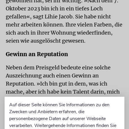
gewonnen hat, sei ihr wichtig: »Nach dem 7.
Oktober 2023 bin ich in ein tiefes Loch
gefallen«, sagt Lihie Jacob. Sie habe nicht
mehr arbeiten können. Ihre vielen Farben, die
sich auch in ihrer Wohnung wiederfinden,
seien wie ausgelöscht gewesen.
Gewinn an Reputation
Neben dem Preisgeld bedeute eine solche
Auszeichnung auch einen Gewinn an
Reputation. »Ich bin gut in dem, was ich
mache, aber ich habe kein Talent darin, mich
selbst zu vermarkten.« Heutzutage, wo die
Auf dieser Seite können Sie Informationen zu den
Konkurrenz derart stark ist, sei es wichtig,
Zwecken und Anbietern erfahren, die
sich ständig darzustellen. Dazu fehle ihr die
personenbezogene Daten auf unserer Webseite
Zeit, sagt Lihie Jacob.
verarbeiten. Weitergehende Informationen finden Sie