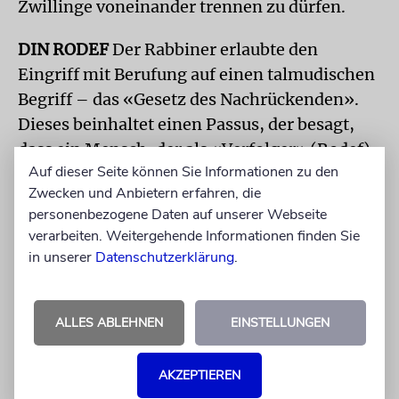
Zwillinge voneinander trennen zu dürfen.
DIN RODEF
Der Rabbiner erlaubte den
Eingriff mit Berufung auf einen talmudischen
Begriff – das «Gesetz des Nachrückenden».
Dieses beinhaltet einen Passus, der besagt,
dass ein Mensch, der als «Verfolger» (Rodef)
Auf dieser Seite können Sie Informationen zu den
gilt, getötet werden darf, wenn er einen
Zwecken und Anbietern erfahren, die
anderen lebensgefährlich bedroht und keine
personenbezogene Daten auf unserer Webseite
anderen Möglichkeiten bestehen, das Opfer
verarbeiten. Weitergehende Informationen finden Sie
zu retten. Wenn, wie im geschilderten Fall,
in unserer
Datenschutzerklärung
.
davon auszugehen ist, dass der Schwächere
der Zwillinge das Leben des Stärkeren
bedroht, kann dieser Schwächere als ein
ALLES ABLEHNEN
EINSTELLUNGEN
«Nachrückender» betrachtet werden.
AKZEPTIEREN
Der Autor ist Dayan beim Europäischen Beit