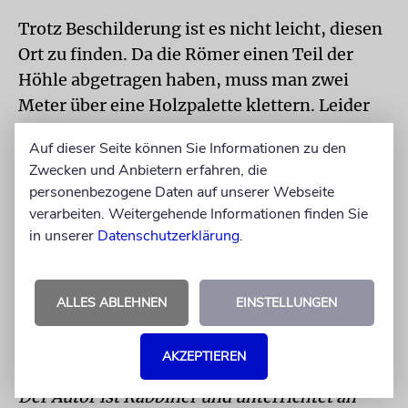
Trotz Beschilderung ist es nicht leicht, diesen
Ort zu finden. Da die Römer einen Teil der
Höhle abgetragen haben, muss man zwei
Meter über eine Holzpalette klettern. Leider
ist die Höhle selbst in einem desolaten
Auf dieser Seite können Sie Informationen zu den
Zustand. Sie wird von den Kindern aus der
Zwecken und Anbietern erfahren, die
Nachbarschaft als Spielplatz genutzt. Überall
personenbezogene Daten auf unserer Webseite
liegen Flaschen und anderer Müll herum.
verarbeiten. Weitergehende Informationen finden Sie
in unserer
Datenschutzerklärung
.
Letztlich lässt sich jedoch nicht beweisen,
dass es sich dabei um die Gräber der
davidischen Dynastie handelt. Eines ist jedoch
ALLES ABLEHNEN
EINSTELLUNGEN
klar: Das Grab auf dem heutigen Berg Zion ist
eine Erfindung des Mittelalters.
AKZEPTIEREN
Der Autor ist Rabbiner und unterrichtet an