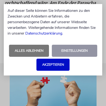
rechtschaffend wäre. Am Ende der Parascha
verspricht Mosche, das Land Israel werde vor
Auf dieser Seite können Sie Informationen zu den
Milch und Honig überfließen, wenn die
Zwecken und Anbietern erfahren, die
personenbezogene Daten auf unserer Webseite
Gebote beachtet und an die Kinder
verarbeiten. Weitergehende Informationen finden Sie
weitergegeben werden.
in unserer
Datenschutzerklärung
.
5. Buch Moses 7,12 – 11,25
ALLES ABLEHNEN
EINSTELLUNGEN
AKZEPTIEREN