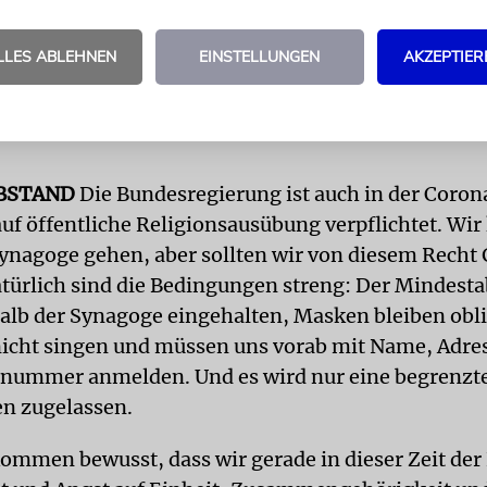
g – und gleichzeitig die individuelle Freiheit, zu
, was wir wollen. Sollten wir also die Synagogen a
LLES ABLEHNEN
EINSTELLUNGEN
AKZEPTIER
unserem heiligsten Tag – schließen? Aber die ent
ch: Stimmt es, dass ein G’ttesdienst das Infektionsr
BSTAND
Die Bundesregierung ist auch in der Cor
uf öffentliche Religionsausübung verpflichtet. Wi
 Synagoge gehen, aber sollten wir von diesem Recht
ürlich sind die Bedingungen streng: Der Mindesta
alb der Synagoge eingehalten, Masken bleiben obli
nicht singen und müssen uns vorab mit Name, Adre
nummer anmelden. Und es wird nur eine begrenzt
n zugelassen.
lkommen bewusst, dass wir gerade in dieser Zeit der