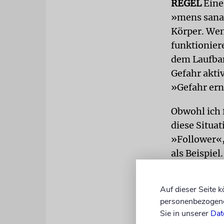
REGEL
Eine
»mens sana 
Körper. Wen
funktioniere
dem Laufban
Gefahr akti
»Gefahr ern
Obwohl ich 
diese Situat
»Follower«,
als Beispie
vorangehen 
tun?
Auf dieser Seite 
personenbezogene 
Ich bin mir 
Sie in unserer
Dat
Privileg ist