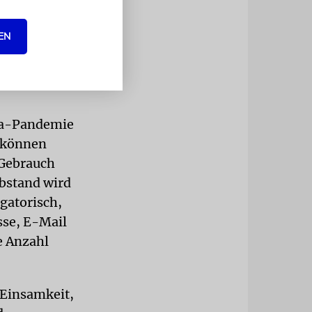
uch am
EN
scheidende
isiko
ona-Pandemie
r können
 Gebrauch
bstand wird
gatorisch,
sse, E-Mail
e Anzahl
 Einsamkeit,