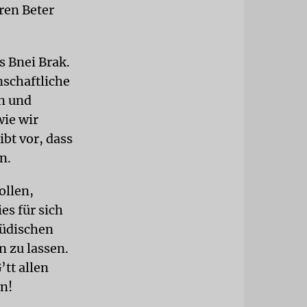
eren Beter
s Bnei Brak.
nschaftliche
n und
wie wir
ibt vor, dass
n.
ollen,
es für sich
Jüdischen
 zu lassen.
’tt allen
n!