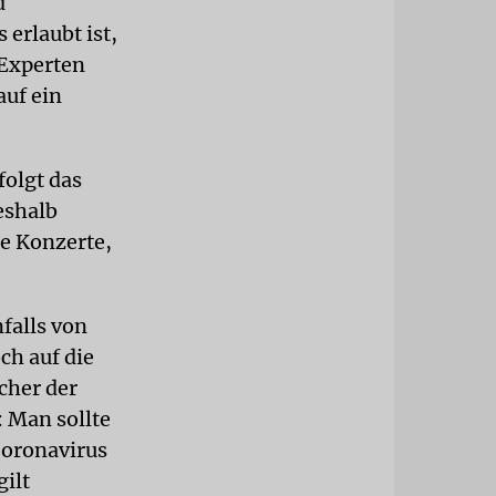
d
 erlaubt ist,
 Experten
auf ein
folgt das
eshalb
e Konzerte,
falls von
ch auf die
cher der
: Man sollte
Coronavirus
ilt