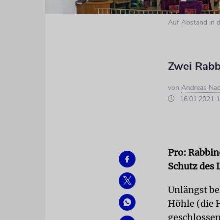
Auf Abstand in 
Zwei Rabb
von
Andreas Na
16.01.2021 1
Pro:
Rabbine
Schutz des 
Unlängst be
Höhle (die 
geschlossen