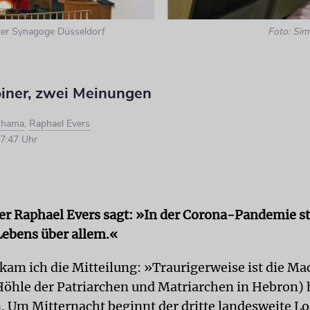
der Synagoge Düsseldorf
Foto: Sim
iner, zwei Meinungen
chama
,
Raphael Evers
7:47 Uhr
r Raphael Evers sagt: »In der Corona-Pandemie st
Lebens über allem.«
kam ich die Mitteilung: »Traurigerweise ist die M
Höhle der Patriarchen und Matriarchen in Hebron)
. Um Mitternacht beginnt der dritte landesweite L