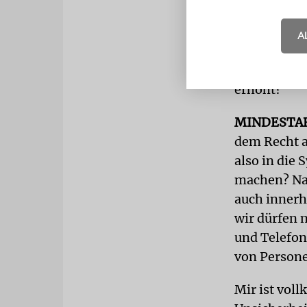
Verantwortun
entscheiden
A
Schabbat – 
Frage ist do
erhöht?
MINDESTA
dem Recht a
also in die
machen? Nat
auch innerh
wir dürfen 
und Telefon
von Persone
Mir ist vol