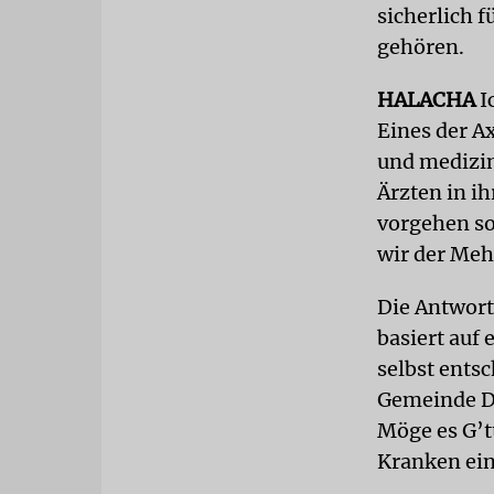
sicherlich f
gehören.
HALACHA
I
Eines der A
und medizin
Ärzten in ih
vorgehen sol
wir der Meh
Die Antwort
basiert auf
selbst ents
Gemeinde Dü
Möge es G’tt
Kranken ein