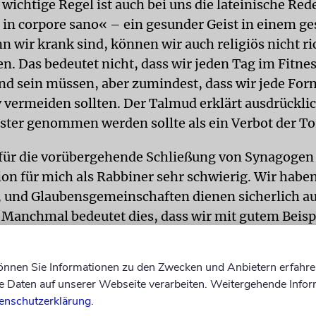
 wichtige Regel ist auch bei uns die lateinische R
in corpore sano« – ein gesunder Geist in einem g
n wir krank sind, können wir auch religiös nicht ri
n. Das bedeutet nicht, dass wir jeden Tag im Fitne
d sein müssen, aber zumindest, dass wir jede For
v vermeiden sollten. Der Talmud erklärt ausdrücklic
ster genommen werden sollte als ein Verbot der To
für die vorübergehende Schließung von Synagogen b
ion für mich als Rabbiner sehr schwierig. Wir haben
 und Glaubensgemeinschaften dienen sicherlich a
l. Manchmal bedeutet dies, dass wir mit gutem Beisp
müssen. Sollten wir das als Glaubensgemeinschaft 
können Sie Informationen zu den Zwecken und Anbietern erfahre
Daten auf unserer Webseite verarbeiten. Weitergehende Infor
sicher, dass dies nicht nur unsere Aufgabe, sondern
enschutzerklärung
.
. Gleichzeitig haben wir aber auch eine individuelle