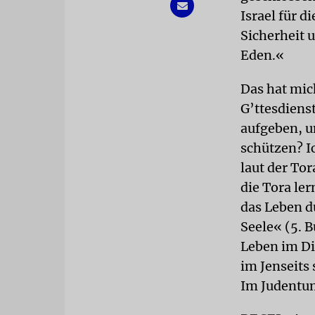
Israel für 
Sicherheit 
Eden.«
Das hat mic
G’ttesdiens
aufgeben, u
schützen? I
laut der To
die Tora ler
das Leben d
Seele« (5. 
Leben im Die
im Jenseits
Im Judentum