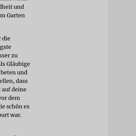
dheit und
um Garten
 die
igste
sser zu
ls Gläubige
: beten und
ellen, dass
 auf deine
 vor dem
wie schön es
burt war.