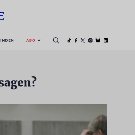
ABO
INDEN
bsagen?