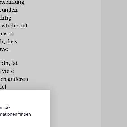
edewendung
esunden
chtig
ssstudio auf
m von
h, dass
ra«.
in, ist
 viele
uch anderen
iel
auch jetzt
n, die
mationen finden
 unser