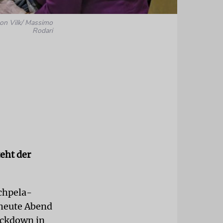
on Vilk/ Massimo
Rodari
eht der
achpela-
 heute Abend
ockdown in