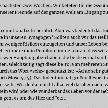
die nächsten zwei Wochen. Wir beteten für die Gesun
unserer Freunde auf der ganzen Welt am Eingang z
h emotional sehr berührt. Aber was bedeutet das für
te in unseren Synagogen? Sollten auch wir das Heil
m weniger Risiken einzugehen und unser Leben be
ch erinnere mein Publikum immer daran, dass wir a
ra zwei Hauptaufgaben haben, die beide verbal sind
nen. Gleichzeitig sagt dieselbe Tora an mehreren St
urch das Wort »sehr« geschützt ist: »Achte sehr gut
Buch Mose 4,15). Das Judentum hat großen Respekt
sseits. Wir denken nicht allzu viel darüber nach, 
 sein wird oder wie wunderbar das Leben vor der Ge
 geht es um das Hier und Jetzt.