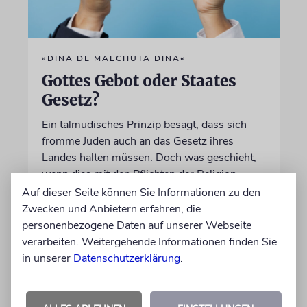
»DINA DE MALCHUTA DINA«
Gottes Gebot oder Staates
Gesetz?
Ein talmudisches Prinzip besagt, dass sich
fromme Juden auch an das Gesetz ihres
Landes halten müssen. Doch was geschieht,
wenn dies mit den Pflichten der Religion
kollidiert?
Auf dieser Seite können Sie Informationen zu den
Zwecken und Anbietern erfahren, die
personenbezogene Daten auf unserer Webseite
von Rabbiner Daniel Fabian
verarbeiten. Weitergehende Informationen finden Sie
07.08.2026
in unserer
Datenschutzerklärung
.