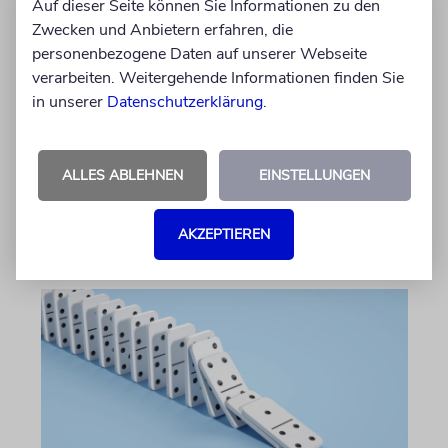
Auf dieser Seite können Sie Informationen zu den
Zwecken und Anbietern erfahren, die
personenbezogene Daten auf unserer Webseite
EKEW
verarbeiten. Weitergehende Informationen finden Sie
Die Sieben Arten
in unserer
Datenschutzerklärung
.
Der Wochenabschnitt führt durch das Land
der Tora, zu Quellen, Bergen und Früchten
ALLES ABLEHNEN
EINSTELLUNGEN
von Yonatan Amrani
31.07.2026
AKZEPTIEREN