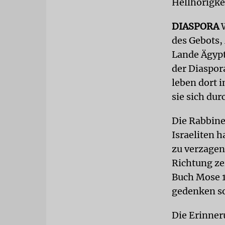
Hellhörigkei
DIASPORA
des Gebots,
Lande Ägypt
der Diaspora
leben dort 
sie sich dur
Die Rabbine
Israeliten 
zu verzagen
Richtung ze
Buch Mose 1
gedenken so
Die Erinner