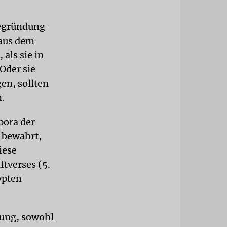
Begründung
 aus dem
als sie in
Oder sie
en, sollten
n.
pora der
 bewahrt,
iese
ftverses (5.
ypten
tung, sowohl