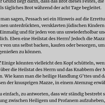
 Grund liegt darin, dass das Brot dieses Festes, di
ls tägliches Brot während der acht Tage begleitet.
man sagen, Pessach sei ein Hinweis auf die Errett
einen unterdrückten, versklavten jüdischen Kinder
 Einmalig und für jeden von uns unwiederholbar un
ch. Eben eine Heilstat des Herrn! Jedoch die Mazz
er von uns selbst backen, kaufen oder besorgen, um 
genießen zu können.
T
Einige könnten vielleicht den Kopf schütteln, wen
g über die Heilstat des Herrn und das Knabbern der 
. Wie kann man die heilige Handlung G’ttes und d
sen der knusprigen Mazze, in einem Atemzug erw
u einfach, zu antworten, dass wir ständig bestrebt 
nung zwischen Heiligem und Profanem aufzuheben,