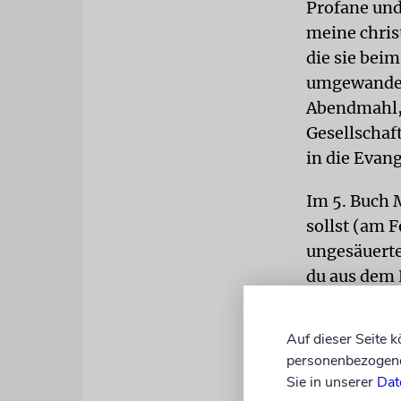
Profane und
meine christ
die sie bei
umgewandelt
Abendmahl, 
Gesellschaft
in die Evan
Im 5. Buch 
sollst (am F
ungesäuerte
du aus dem 
dass diese 
verbindlich
Auf dieser Seite 
»Brot des E
personenbezogene 
Zweitens die
Sie in unserer
Dat