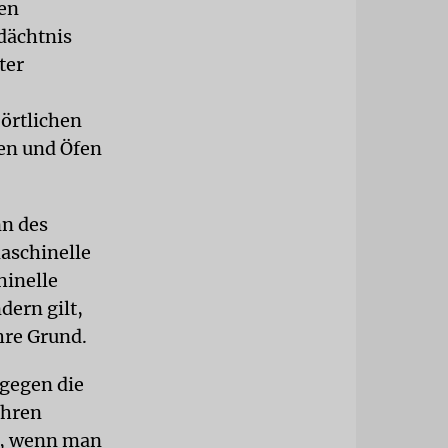
nen
dächtnis
ter
 örtlichen
nen und Öfen
nn des
aschinelle
hinelle
dern gilt,
hre Grund.
 gegen die
ihren
en, wenn man