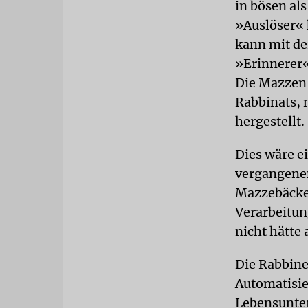
in bösen al
»Auslöser« 
kann mit de
»Erinnerer«
Die Mazzen 
Rabbinats, 
hergestellt.
Dies wäre e
vergangenen
Mazzebäcker
Verarbeitun
nicht hätte
Die Rabbine
Automatisie
Lebensunter