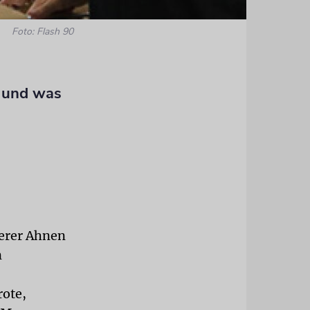
Foto: Flash 90
 und was
serer Ahnen
n
rote,