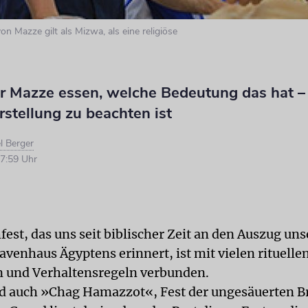
on Mazze gilt als Mizwa, als eine religiöse
 Mazze essen, welche Bedeutung das hat –
rstellung zu beachten ist
l Berger
7:59 Uhr
fest, das uns seit biblischer Zeit an den Auszug un
avenhaus Ägyptens erinnert, ist mit vielen rituelle
n und Verhaltensregeln verbunden.
d auch »Chag Hamazzot«, Fest der ungesäuerten B