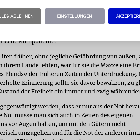
chiedliche Gründe für ein Gebot anzugeben, ist un
 Gelehrten aus. Es sei denn, es geschieht aus eine
LLES ABLEHNEN
EINSTELLUNGEN
AKZEPTIER
sie meinten auch, den Sinn in der späteren, wechse
Israels gefunden zu haben. Dieses Gebot hat, so bet
erische Komponente.
eliten früher, ohne jegliche Gefährdung von außen, a
 ihrem Lande lebten, war für sie die Mazze eine E
es Elends« der früheren Zeiten der Unterdrückung. 
rholte Erinnerung sollte sie davor bewahren, zu g
 Zustand der Freiheit ein immer und ewig währender
ergegenwärtigt werden, dass er nur aus der Not her
e Not müsse man sich auch in Zeiten des eigenen
s vor Augen halten, um mit den Gütern nicht
risch umzugehen und für die Not der anderen im