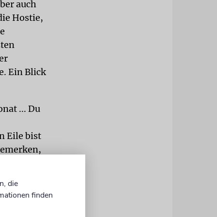
aber auch
die Hostie,
ne
zten
er
. Ein Blick
nat ... Du
 Eile bist
bemerken,
 für den
ezeichnung
n, die
Not ein.
mationen finden
 Befreiung.