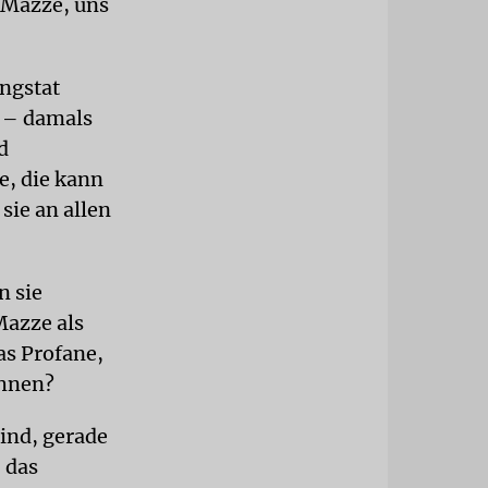
e Mazze, uns
ungstat
n – damals
d
e, die kann
sie an allen
n sie
Mazze als
as Profane,
ähnen?
sind, gerade
 das