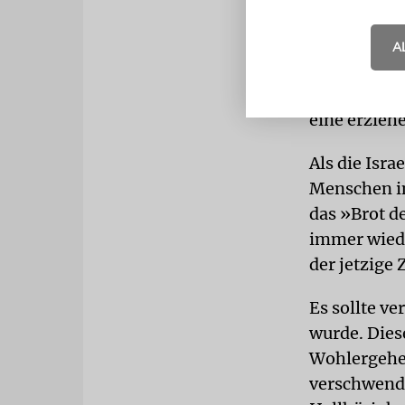
Zwei unters
führten die
A
Grund. Und 
Geschichte 
eine erzieh
Als die Isra
Menschen in
das »Brot d
immer wiede
der jetzige
Es sollte v
wurde. Dies
Wohlergehen
verschwende