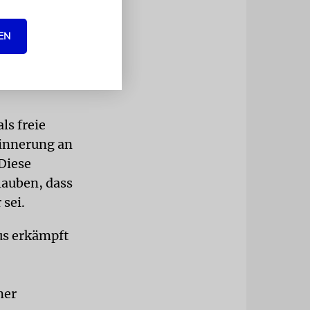
gewöhnlich,
m besonderen
EN
lvollen
onen sie,
ls freie
rinnerung an
Diese
lauben, dass
 sei.
aus erkämpft
mer