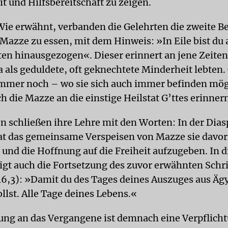
t und Hilfsbereitschaft zu zeigen.
Wie erwähnt, verbanden die Gelehrten die zweite 
 Mazze zu essen, mit dem Hinweis: »In Eile bist du
en hinausgezogen«. Dieser erinnert an jene Zeiten, 
 als geduldete, oft geknechtete Minderheit lebten. 
immer noch – wo sie sich auch immer befinden mög
ch die Mazze an die einstige Heilstat G’ttes erinner
n schließen ihre Lehre mit den Worten: In der Dias
hat das gemeinsame Verspeisen von Mazze sie davor
 und die Hoffnung auf die Freiheit aufzugeben. In d
igt auch die Fortsetzung des zuvor erwähnten Schri
6,3): »Damit du des Tages deines Auszuges aus Äg
llst. Alle Tage deines Lebens.«
ung an das Vergangene ist demnach eine Verpflich