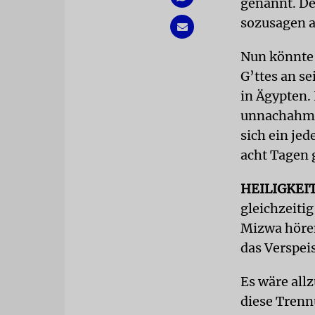
genannt. Der
sozusagen a
Nun könnte 
G’ttes an s
in Ägypten.
unnachahmli
sich ein jed
acht Tagen 
HEILIGKEI
gleichzeiti
Mizwa hören
das Verspei
Es wäre allz
diese Tren