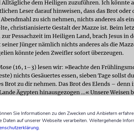
 Alltägliche dem Heiligen zuzuführen. Ich könnte 
lichen Leser darauf hinweisen, dass das Brot oder 
m Abendmahl zu sich nehmen, nichts anderes als ei
e, christianisierte Gestalt der Mazze ist. Beim let
zur Pessachzeit im Heiligen Land, brach Jesus in d
 seiner Jünger nämlich nichts anderes als die Mazze
gelien könnte jeden Zweifler sofort überzeugen.
Mose (16, 1–3) lesen wir: »Beachte den Frühlingsmo
este) nichts Gesäuertes essen, sieben Tage sollst du
s Brot zu dir nehmen. Das Brot des Elends – denn in
Lande Ägypten hinausgezogen ...« Unsere Weisen 
Stelle der Tora zwei unterschiedliche Begründungen
en Verzehr der Mazze anführt: Erstens setzt die B
können Sie Informationen zu den Zwecken und Anbietern erfahre
lends« die Verpflichtung zur Erinnerung an frühere 
Daten auf unserer Webseite verarbeiten. Weitergehende Infor
 Erinnerung an die Hast des Auszugs, an die eilige
enschutzerklärung
.