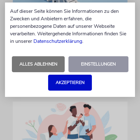
Auf dieser Seite können Sie Informationen zu den
Zwecken und Anbietern erfahren, die
personenbezogene Daten auf unserer Webseite
verarbeiten. Weitergehende Informationen finden Sie
TALMUDISCHES
in unserer
Datenschutzerklärung
.
An die Folgen denken
Was unsere Weisen über Weitsicht lehrten
ALLES ABLEHNEN
EINSTELLUNGEN
von Detlef David Kauschke
AKZEPTIEREN
31.07.2026