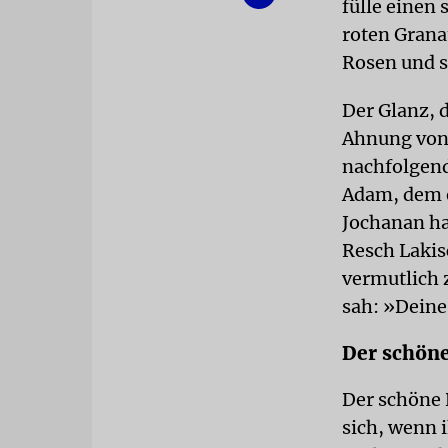
fülle einen
roten Grana
Rosen und s
Der Glanz, 
Ahnung von 
nachfolgend
Adam, dem e
Jochanan ha
Resch Lakis
vermutlich z
sah: »Deine
Der schöne
Der schöne 
sich, wenn 