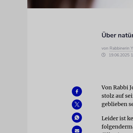
Über natür
von
Rabbinerin Y
19.06.2025 1
Von Rabbi J
stolz auf se
geblieben s
Leider ist 
folgenderma