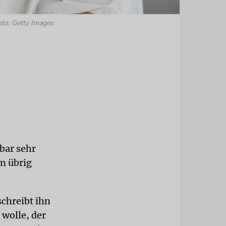
oto: Getty Images
bar sehr
in übrig
schreibt ihn
wolle, der