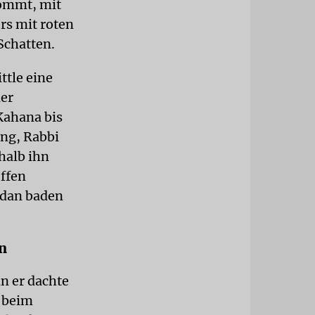
kommt, mit
rs mit roten
Schatten.
ttle eine
der
Kahana bis
ng, Rabbi
halb ihn
ffen
ordan baden
n
n er dachte
d beim