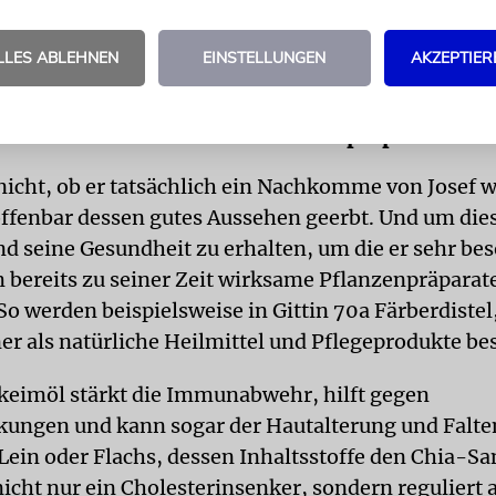
 Spross am Wasserquell, aber statt »alej-ajin« (Was
lej-ajin« (das Auge übersteigend). Vermutlich ver
LLES ABLEHNEN
EINSTELLUNGEN
AKZEPTIER
erdings eher auf die Tora als auf Aberglauben.
mals standen wirksame Pflanzenpräparate zur
icht, ob er tatsächlich ein Nachkomme von Josef war
 offenbar dessen gutes Aussehen geerbt. Und um die
d seine Gesundheit zu erhalten, um die er sehr bes
 bereits zu seiner Zeit wirksame Pflanzenpräparat
So werden beispielsweise in Gittin 70a Färberdistel
r als natürliche Heilmittel und Pflegeprodukte be
eimöl stärkt die Immunabwehr, hilft gegen
ungen und kann sogar der Hautalterung und Falte
Lein oder Flachs, dessen Inhaltsstoffe den Chia-S
nicht nur ein Cholesterinsenker, sondern reguliert