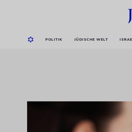
POLITIK
JÜDISCHE WELT
ISRA