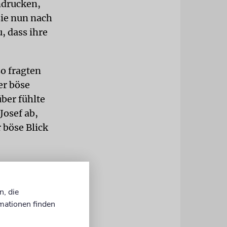
ndrucken,
sie nun nach
, dass ihre
o fragten
er böse
über fühlte
Josef ab,
 böse Blick
wir: Um sich
en Daumen
n, die
, als
mationen finden
denn »ben
f, ein