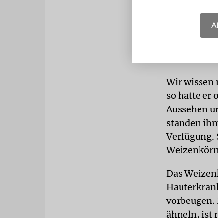
fruchtbarer
sage man »o
A
Jochanan all
Bereits da
Wir wissen n
so hatte er
Aussehen un
standen ihm
Verfügung. 
Weizenkörne
Das Weizenk
Hauterkrank
vorbeugen. 
ähneln, ist 