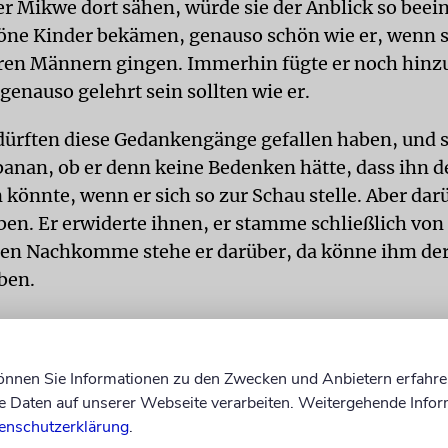
er Mikwe dort sähen, würde sie der Anblick so beei
höne Kinder bekämen, genauso schön wie er, wenn 
ren Männern gingen. Immerhin fügte er noch hinzu
genauso gelehrt sein sollten wie er.
 dürften diese Gedankengänge gefallen haben, und s
banan, ob er denn keine Bedenken hätte, dass ihn d
n könnte, wenn er sich so zur Schau stelle. Aber dar
ben. Er erwiderte ihnen, er stamme schließlich von 
sen Nachkomme stehe er darüber, da könne ihm der
ben.
ch offenbar auf Berachot 55b beziehen. Dort lesen 
ösen Auge« zu schützen, nehme man seinen recht
können Sie Informationen zu den Zwecken und Anbietern erfahre
e und den linken Daumen in die rechte Hand und sage
Daten auf unserer Webseite verarbeiten. Weitergehende Infor
osefs sei man gegen den bösen Blick geschützt, 
enschutzerklärung
.
 ben porat alej-ajin«, ein fruchtbarer Spross ist Jose