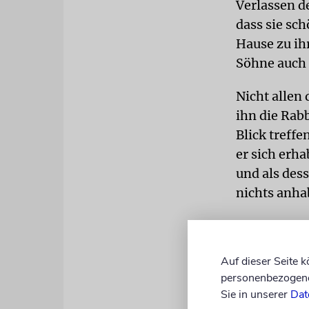
Verlassen d
dass sie sc
Hause zu ih
Söhne auch 
Nicht allen
ihn die Rab
Blick treffe
er sich erha
und als des
nichts anha
Dies mag si
vor dem »b
Auf dieser Seite 
in die link
personenbezogene 
Nachkomme J
Sie in unserer
Dat
porat Josef,