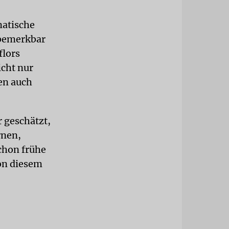
matische
 bemerkbar
flors
icht nur
en auch
r geschätzt,
rnen,
chon frühe
von diesem