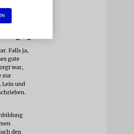
serquell)
traute Rabbi
EN
 Verfügung
. Falls ja,
ses gute
orgt war,
e zur
, Lein und
schrieben.
nbildung
amen
 auch den