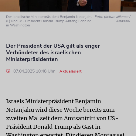
Der israelische Ministerpräsident Benjamin Netanjahu
Foto: picture alliance /
(l.) und US-Präsident Donald Trump Anfang Februar
Anadolu
in Washington
Der Präsident der USA gilt als enger
Verbündeter des israelischen
Ministerpräsidenten
07.04.2025 10:48 Uhr
Aktualisiert
Israels Ministerpräsident Benjamin
Netanjahu wird diese Woche bereits zum
zweiten Mal seit dem Amtsantritt von US-
Präsident Donald Trump als Gast in
Washington erwartet. Für diesen Montag sei