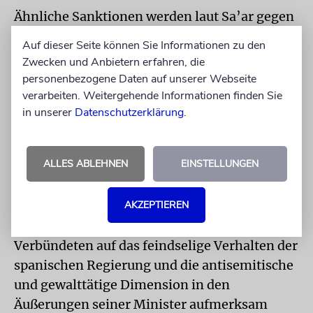
Ähnliche Sanktionen werden laut Sa’ar gegen
Jugendministerin Sira Rego, verhängt. Sie
Auf dieser Seite können Sie Informationen zu den
habe noch am 7. Oktober 2023 einen Beitrag
Zwecken und Anbietern erfahren, die
geteilt, in dem sie das Massaker der Hamas
personenbezogene Daten auf unserer Webseite
gerechtfertigt habe. Im April 2025
verarbeiten. Weitergehende Informationen finden Sie
in unserer
Datenschutzerklärung
.
bezeichnete sie Israel demnach als
»Völkermordstaat«. Letzte Woche habe sie die
gewalttätigen Demonstrationen gegen das
ALLES ABLEHNEN
EINSTELLUNGEN
israelische Team beim internationalen
Radrennen »La Vuelta« unterstützt.
AKZEPTIEREN
»Darüber hinaus wird Israel seine
Verbündeten auf das feindselige Verhalten der
spanischen Regierung und die antisemitische
und gewalttätige Dimension in den
Äußerungen seiner Minister aufmerksam