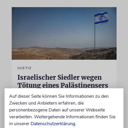
JUSTIZ
Israelischer Siedler wegen
Tötung eines Palästinensers
angeklagt
Auf dieser Seite können Sie Informationen zu den
Zwecken und Anbietern erfahren, die
Der getötete Aktivist setzte sich gegen
personenbezogene Daten auf unserer Webseite
Siedlergewalt ein und war an dem Oscar-
verarbeiten. Weitergehende Informationen finden Sie
prämierten Film »No Other Land« beteiligt.
in unserer
Datenschutzerklärung
.
Jetzt steht der mutmaßliche Täter vor Gericht