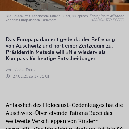
Die Holocaust-Überlebende Tatiana Bucci, 88, sprach
Foto: picture alliance /
vor dem Europäischen Parlament
ASSOCIATED PRESS
Das Europaparlament gedenkt der Befreiung
von Auschwitz und hört einer Zeitzeugin zu.
Präsidentin Metsola will »Nie wieder« als
Kompass für heutige Entscheidungen
von
Nicola Trenz
27.01.2026 17:31 Uhr
Anlässlich des Holocaust-Gedenktages hat die
Auschwitz-Überlebende Tatiana Bucci das
weltweite Verschleppen von Kindern