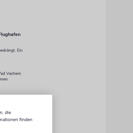
 Flughafen
edrängt. Ein
 Yad Vashem
genen
aner und
sen und
n, die
mationen finden
Chinesen
n von