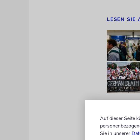
LESEN SIE
Insgesamt z
Spanier bes
Auf dieser Seite 
personenbezogene 
Roma am stä
Sie in unserer
Dat
werden ambi