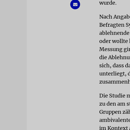
wurde.
Nach Angabe
Befragten S
ablehnende 
oder wollte
Messung gi
die Ablehnu
sich, dass 
unterliegt, 
zusammenh
Die Studie 
zu den am s
Gruppen zäh
ambivalente
im Kontext