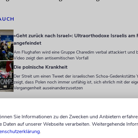
 AUCH
»Geht zurück nach Israel«: Ultraorthodoxe Israelis am
angefeindet
Am Flughafen wird eine Gruppe Charedim verbal attackiert und b
Video zeigt den antisemitischen Vorfall
Die polnische Krankheit
Der Streit um einen Tweet der israelischen Schoa-Gedenkstätte
zeigt, dass Polen noch immer unfähig ist, sich ehrlich mit der ei
Vergangenheit auseinanderzusetzen
eigt die Umfrage, dass die Polen Italiener, Amerik
onders positiv bewerten, während Russen, Belarus
können Sie Informationen zu den Zwecken und Anbietern erfahre
Daten auf unserer Webseite verarbeiten. Weitergehende Infor
rksten abgelehnt werden. Deutsche, Türken und 
enschutzerklärung
.
valent beurteilt, mit nahezu gleich hohen Anteile