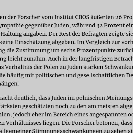
n der Forscher vom Institut CBOS äußerten 26 Pro
ympathie gegenüber Juden, während 32 Prozent ei
Haltung angaben. Der Rest der Befragten zeigte sic
 keine Einschätzung abgeben. Im Vergleich zur vor
ng die Zustimmung um sechs Prozentpunkte zurüc
ng leicht zunahm. Auch in der langfristigen Betrac
das Verhältnis der Polen zu Juden starken Schwank
die häufig mit politischen und gesellschaftlichen D
ängen.
macht deutlich, dass Juden im polnischen Meinungs
tärksten geschätzten noch zu den am meisten abg
len, jedoch eher im Bereich eines angespannten o
n Verhältnisses liegen. Die Forscher betonen, dass
 allgemeiner Stimmungsschwankungen zu sehen si