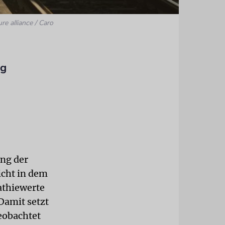
ure alliance / Caro
ng
ung der
icht in dem
athiewerte
Damit setzt
eobachtet