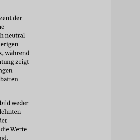
zent der
ne
h neutral
herigen
k, während
htung zeigt
ungen
ebatten
bild weder
elehnten
der
 die Werte
nd.