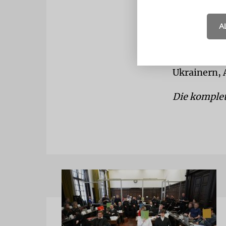
Sympathie 
A
Zudem lässt
steigender 
Zustimmung
Ukrainern, 
Die komple