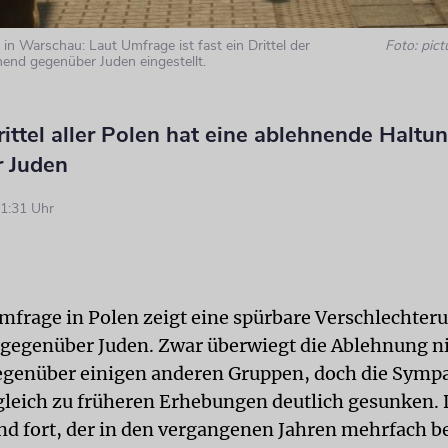
in Warschau: Laut Umfrage ist fast ein Drittel der
Foto: pict
end gegenüber Juden eingestellt.
rittel aller Polen hat eine ablehnende Haltu
 Juden
1:31 Uhr
mfrage in Polen zeigt eine spürbare Verschlechter
 gegenüber Juden. Zwar überwiegt die Ablehnung n
genüber einigen anderen Gruppen, doch die Symp
gleich zu früheren Erhebungen deutlich gesunken. 
end fort, der in den vergangenen Jahren mehrfach b