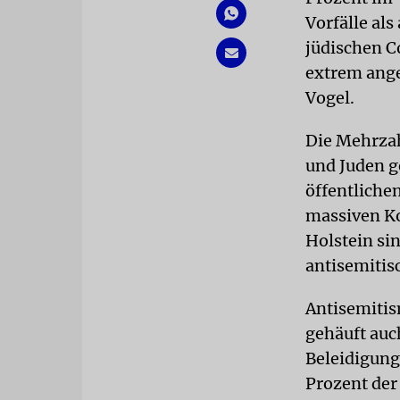
Vorfälle al
jüdischen C
extrem ange
Vogel.
Die Mehrzah
und Juden ge
öffentliche
massiven Ko
Holstein si
antisemitis
Antisemitis
gehäuft auc
Beleidigung
Prozent der