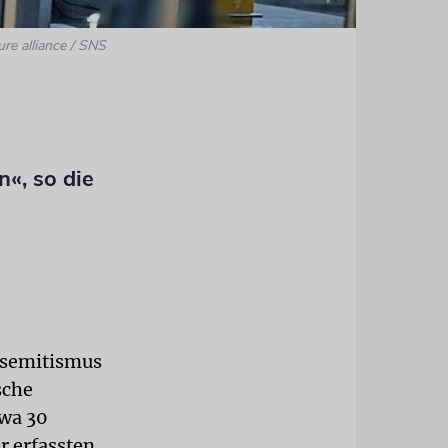
ure alliance / SNS
«, so die
isemitismus
sche
twa 30
r erfassten