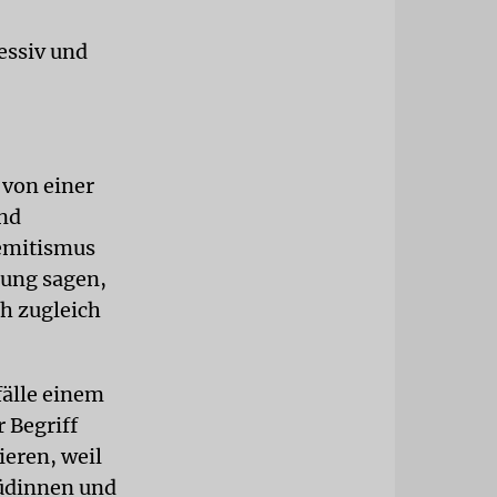
essiv und
 von einer
ind
semitismus
ung sagen,
ch zugleich
älle einem
 Begriff
ieren, weil
Jüdinnen und