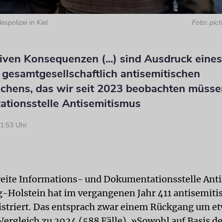
spolizei in Kiel
Foto: pict
iven Konsequenzen (...) sind Ausdruck eines
gesamtgesellschaftlich antisemitischen
chens, das wir seit 2023 beobachten müssen
tionsstelle Antisemitismus
1:53 Uhr
eite Informations- und Dokumentationsstelle Ant
g-Holstein hat im vergangenen Jahr 411 antisemiti
gistriert. Das entsprach zwar einem Rückgang um e
Vergleich zu 2024 (588 Fälle). »Sowohl auf Basis de