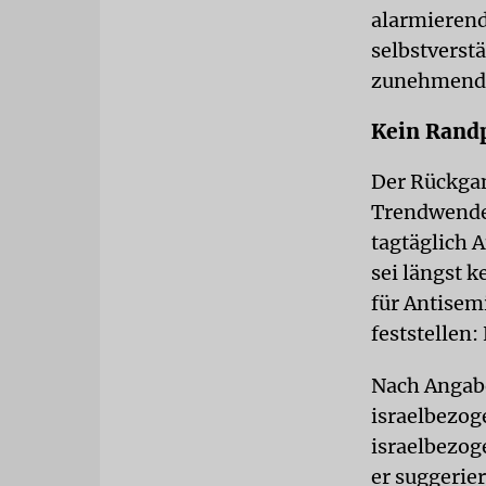
alarmierend
selbstverstä
zunehmend
Kein Ran
Der Rückgan
Trendwende 
tagtäglich 
sei längst
für Antisem
feststellen
Nach Angabe
israelbezog
israelbezog
er suggerie