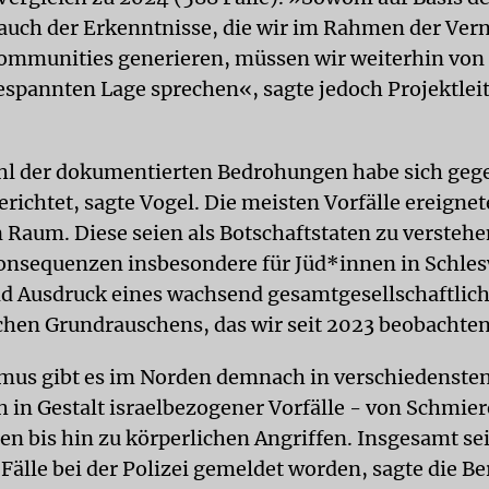
s auch der Erkenntnisse, die wir im Rahmen der Ver
ommunities generieren, müssen wir weiterhin von 
spannten Lage sprechen«, sagte jedoch Projektleit
l der dokumentierten Bedrohungen habe sich geg
richtet, sagte Vogel. Die meisten Vorfälle ereignet
n Raum. Diese seien als Botschaftstaten zu verstehe
nsequenzen insbesondere für Jüd*innen in Schle
nd Ausdruck eines wachsend gesamtgesellschaftlic
chen Grundrauschens, das wir seit 2023 beobachte
mus gibt es im Norden demnach in verschiedenste
h in Gestalt israelbezogener Vorfälle - von Schmier
en bis hin zu körperlichen Angriffen. Insgesamt se
 Fälle bei der Polizei gemeldet worden, sagte die B