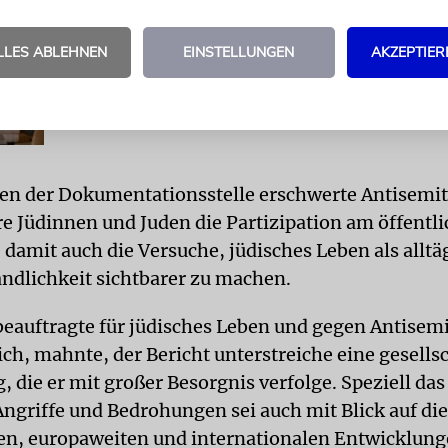
Nach Informationen aus Sicherheitskreisen soll der Mann den Ang
Tat bestärkt haben
LLES ABLEHNEN
EINSTELLUNGEN
AKZEPTIER
Was hat Künstliche Intelligenz mit Antisemitismus zu 
Ein Zwischenruf von dem Holocaust-Überlebenden Roman Halle
n der Dokumentationsstelle erschwerte Antisemi
e Jüdinnen und Juden die Partizipation am öffentl
 damit auch die Versuche, jüdisches Leben als alltä
ändlichkeit sichtbarer zu machen.
eauftragte für jüdisches Leben und gegen Antisem
ch, mahnte, der Bericht unterstreiche eine gesells
 die er mit großer Besorgnis verfolge. Speziell da
Angriffe und Bedrohungen sei auch mit Blick auf die
n, europaweiten und internationalen Entwicklun