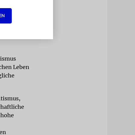
reifer vor der
EN
tun?
r
tismus
ichen Leben
gliche
itismus,
chaftliche
s hohe
gen