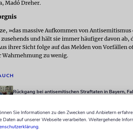
a, Madó Dreher.
orgnis
nze, »das massive Aufkommen von Antisemitismus 
 zusehends und hält sie immer häufiger davon ab, d
Aus ihrer Sicht folge auf das Melden von Vorfällen o
er Wahrnehmung zu wenig.
 AUCH
Rückgang bei antisemitischen Straftaten in Bayern, Fa
weiterhin hoch
Einen Mordversuch und weitere Gewalttaten mit antisemitischer
können Sie Informationen zu den Zwecken und Anbietern erfahre
registrierte die bayerische Polizei
Daten auf unserer Webseite verarbeiten. Weitergehende Infor
Anschlag am Holocaustmahnmal: Zweiter Verdächtige
enschutzerklärung
.
festgenommen