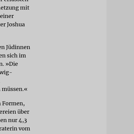
netzung mit
einer
er Joshua
en Jüdinnen
en sich im
n. »Die
swig-
h
n müssen.«
n Formen,
ereien über
ien nur 4,3
eraterin vom