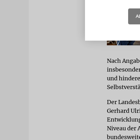
A
Nach Angabe
insbesonder
und hindere
Selbstverst
Der Landesb
Gerhard Ulri
Entwicklung,
Niveau der 
bundesweite