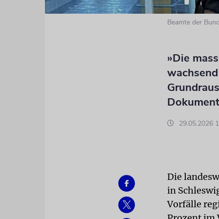
Beamte der Bunde
»Die mass
wachsend 
Grundraus
Dokumenta
29.05.2026 1
Die landesw
in Schleswi
Vorfälle re
Prozent im 