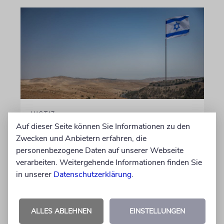
JUSTIZ
Auf dieser Seite können Sie Informationen zu den
Israelischer Siedler wegen
Zwecken und Anbietern erfahren, die
Tötung eines Palästinensers
personenbezogene Daten auf unserer Webseite
angeklagt
verarbeiten. Weitergehende Informationen finden Sie
in unserer
Datenschutzerklärung
.
Der getötete Aktivist setzte sich gegen
Siedlergewalt ein und war an dem Oscar-
prämierten Film »No Other Land« beteiligt.
ALLES ABLEHNEN
EINSTELLUNGEN
Jetzt steht der mutmaßliche Täter vor Gericht