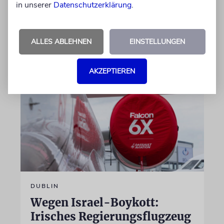
in unserer
Datenschutzerklärung
.
prämierten Film »No Other Land« beteiligt.
Jetzt steht der mutmaßliche Täter vor Gericht
ALLES ABLEHNEN
EINSTELLUNGEN
07.08.2026
AKZEPTIEREN
DUBLIN
Wegen Israel-Boykott:
Irisches Regierungsflugzeug