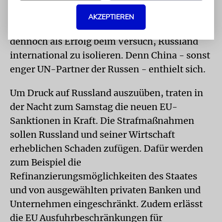
wie erwartet am Veto Moskaus. Westliche
AKZEPTIEREN
Diplomaten werteten die Abstimmung
dennoch als Erfolg beim Versuch, Russland
international zu isolieren. Denn China - sonst
enger UN-Partner der Russen - enthielt sich.
Um Druck auf Russland auszuüben, traten in
der Nacht zum Samstag die neuen EU-
Sanktionen in Kraft. Die Strafmaßnahmen
sollen Russland und seiner Wirtschaft
erheblichen Schaden zufügen. Dafür werden
zum Beispiel die
Refinanzierungsmöglichkeiten des Staates
und von ausgewählten privaten Banken und
Unternehmen eingeschränkt. Zudem erlässt
die EU Ausfuhrbeschränkungen für