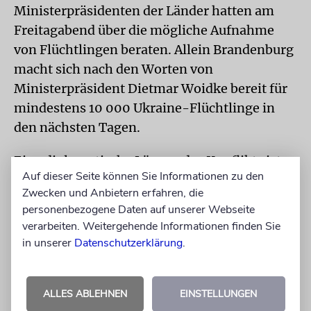
Ministerpräsidenten der Länder hatten am
Freitagabend über die mögliche Aufnahme
von Flüchtlingen beraten. Allein Brandenburg
macht sich nach den Worten von
Ministerpräsident Dietmar Woidke bereit für
mindestens 10 000 Ukraine-Flüchtlinge in
den nächsten Tagen.
Eine diplomatische Lösung des Konflikts ist
Auf dieser Seite können Sie Informationen zu den
nicht in Sicht. Putin hat bereits deutlich
Zwecken und Anbietern erfahren, die
gemacht, dass er die Führung um Selenskyj
personenbezogene Daten auf unserer Webseite
stürzen will. Der ukrainische Präsident sieht
verarbeiten. Weitergehende Informationen finden Sie
sich als Feind Nummer eins des russischen
in unserer
Datenschutzerklärung
.
Angriffs.
Eine gegen den russischen Angriff gerichtete
ALLES ABLEHNEN
EINSTELLUNGEN
Resolution im UN-Sicherheitsrat scheiterte