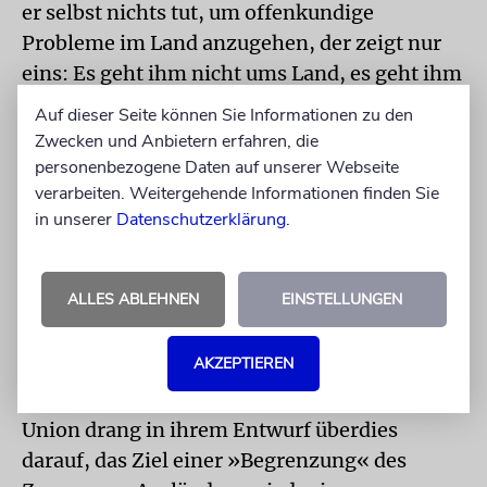
er selbst nichts tut, um offenkundige
Probleme im Land anzugehen, der zeigt nur
eins: Es geht ihm nicht ums Land, es geht ihm
nur um sich selbst«, sagte Kubicki.
Auf dieser Seite können Sie Informationen zu den
Zwecken und Anbietern erfahren, die
Kern des Gesetzentwurfs war eine Aussetzung
personenbezogene Daten auf unserer Webseite
des Familiennachzugs zu Geflüchteten mit
verarbeiten. Weitergehende Informationen finden Sie
eingeschränktem Schutzstatus. Zu dieser
in unserer
Datenschutzerklärung
.
Gruppe gehören in Deutschland viele
Syrerinnen und Syrer. Außerdem sollten die
ALLES ABLEHNEN
EINSTELLUNGEN
Befugnisse der Bundespolizei erweitert
werden. Sie sollte, wenn sie etwa an
AKZEPTIEREN
Bahnhöfen Ausreisepflichtige antrifft, selbst
für eine Abschiebung sorgen können. Die
Union drang in ihrem Entwurf überdies
darauf, das Ziel einer »Begrenzung« des