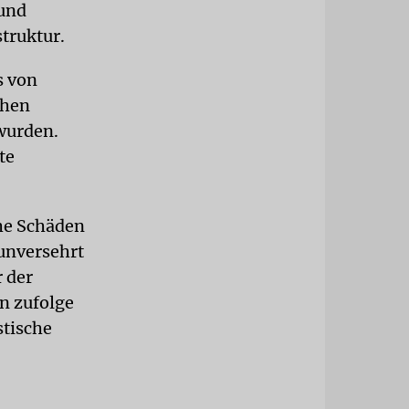
 und
truktur.
s von
chen
 wurden.
te
che Schäden
 unversehrt
r der
n zufolge
stische