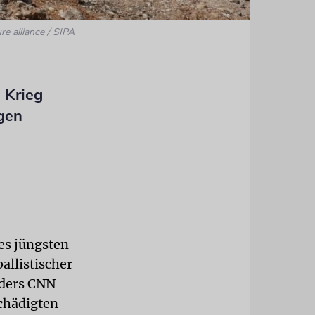
re alliance / SIPA
m Krieg
gen
es jüngsten
ballistischer
nders CNN
schädigten