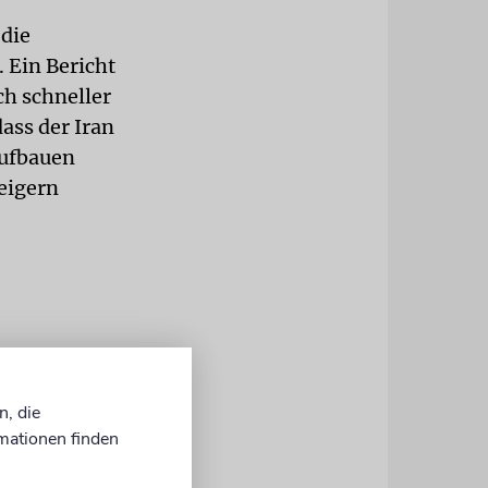
 die
 Ein Bericht
ch schneller
ass der Iran
aufbauen
eigern
gen
t zunehmend die
 Wirtschaft
n, die
mationen finden
ck