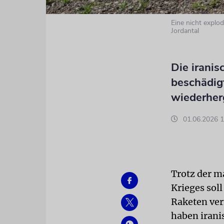
Eine nicht explo
Jordantal
Die iranis
beschädig
wiederher
01.06.2026 1
Trotz der m
Krieges soll
Raketen ver
haben irani