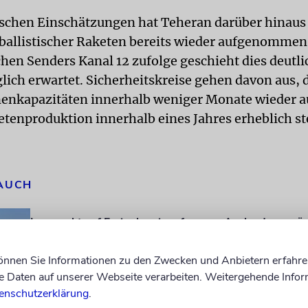
ischen Einschätzungen hat Teheran darüber hinaus
ballistischer Raketen bereits wieder aufgenommen.
chen Senders Kanal 12 zufolge geschieht dies deutli
lich erwartet. Sicherheitskreise gehen davon aus, d
enkapazitäten innerhalb weniger Monate wieder 
etenproduktion innerhalb eines Jahres erheblich st
 AUCH
Iran pocht auf Freigabe eingefrorener Auslandsvermö
Die Debatte um blockierte Auslandsvermögen des Iran dominier
Gespräche über ein Abkommen mit den USA. Denn die iranische
können Sie Informationen zu den Zwecken und Anbietern erfahre
steckt in der Krise
Daten auf unserer Webseite verarbeiten. Weitergehende Infor
Irans Machtapparat: Die wichtigsten Köpfe im Überbli
enschutzerklärung
.