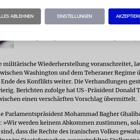
US-Präsident Donald Trump sprach im Zuge des Iran-Kriegs von
vernünftigeren« Kräften in Teheran. Dafür erntete er Spott. Doch
neuen (und alten) Entscheider?
LLES ABLEHNEN
EINSTELLUNGEN
AKZEPTIER
JD Vance: USA und Iran kurz vor Einigung
Es sei noch zu früh, um zu sagen, »wann oder ob« die USA und d
Verhandlungen erfolgreich abschließen könnten, sagt der Vizepr
 militärische Wiederherstellung voranschreitet, la
zwischen Washington und dem Teheraner Regime ü
 Ende des Konflikts weiter. Die Verhandlungen gest
ierig. Berichten zufolge hat US-Präsident Donald
wischen einen verschärften Vorschlag übermittelt.
he Parlamentspräsident Mohammad Bagher Ghaliba
: »Wir werden keinem Abkommen zustimmen, sol
r sind, dass die Rechte des iranischen Volkes gewah