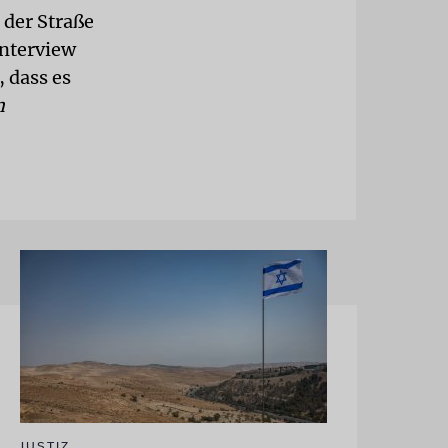
 der Straße
Interview
, dass es
m
JUSTIZ