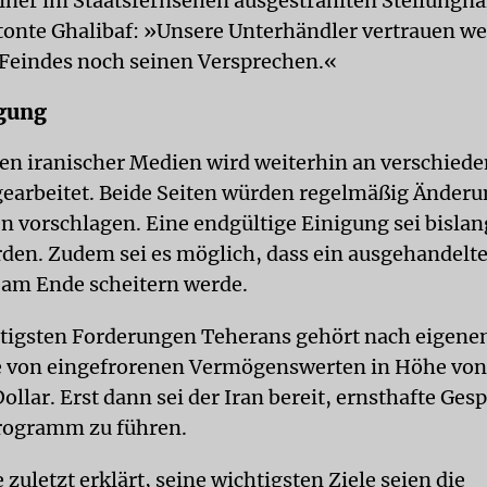
 einer im Staatsfernsehen ausgestrahlten Stellungn
tonte Ghalibaf: »Unsere Unterhändler vertrauen w
Feindes noch seinen Versprechen.«
igung
n iranischer Medien wird weiterhin an verschied
earbeitet. Beide Seiten würden regelmäßig Änder
 vorschlagen. Eine endgültige Einigung sei bislan
rden. Zudem sei es möglich, dass ein ausgehandelt
m Ende scheitern werde.
tigsten Forderungen Teherans gehört nach eigen
e von eingefrorenen Vermögenswerten in Höhe von
ollar. Erst dann sei der Iran bereit, ernsthafte Ges
rogramm zu führen.
zuletzt erklärt, seine wichtigsten Ziele seien die