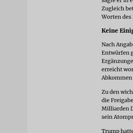
sagte er in
Zugleich be
Worten des 
Keine Ein
Nach Angabe
Entwürfen g
Ergänzungen
erreicht wo
Abkommen a
Zu den wich
die Freigab
Milliarden D
sein Atomp
Trump hatte 