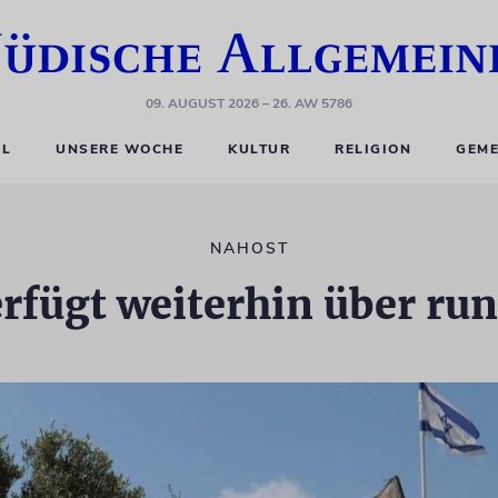
09. AUGUST 2026
– 26. AW 5786
EL
UNSERE WOCHE
KULTUR
RELIGION
GEME
NAHOST
erfügt weiterhin über ru