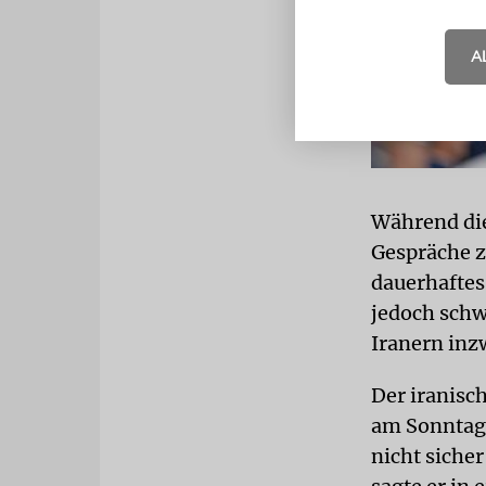
A
Während die
Gespräche 
dauerhaftes
jedoch schw
Iranern inz
Der iranisc
am Sonntag
nicht siche