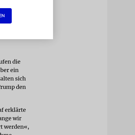
 »neuen und
 wer sind die
EN
er Iran die
äsident
ufen die
ber ein
alten sich
 Trump den
f erklärte
ange wir
rt werden«,