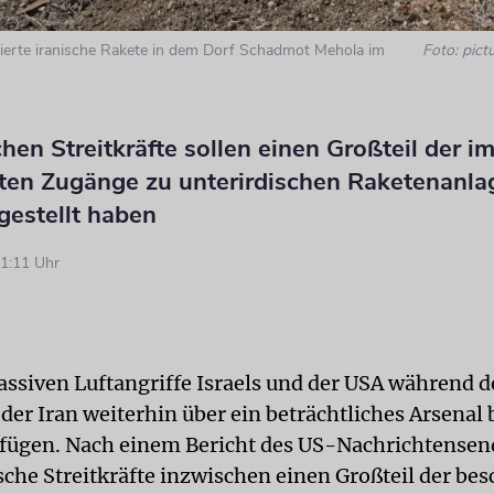
dierte iranische Rakete in dem Dorf Schadmot Mehola im
Foto: pictu
chen Streitkräfte sollen einen Großteil der i
ten Zugänge zu unterirdischen Raketenanla
gestellt haben
1:11 Uhr
assiven Luftangriffe Israels und der USA während d
 der Iran weiterhin über ein beträchtliches Arsenal 
fügen. Nach einem Bericht des US-Nachrichtense
sche Streitkräfte inzwischen einen Großteil der be