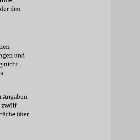
ahme.
eder den
enen
ungen und
g nicht
es
en Angaben
 zwölf
präche über