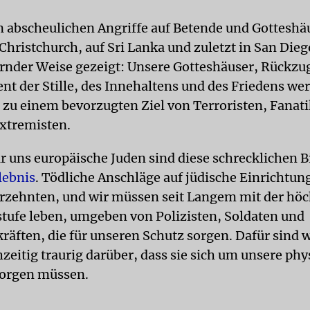
n abscheulichen Angriffe auf Betende und Gotteshä
Christchurch, auf Sri Lanka und zuletzt in San Die
ernder Weise gezeigt: Unsere Gotteshäuser, Rückzug
t der Stille, des Innehaltens und des Friedens we
u einem bevorzugten Ziel von Terroristen, Fanat
Extremisten.
r uns europäische Juden sind diese schrecklichen Bi
lebnis
. Tödliche Anschläge auf jüdische Einrichtung
ahrzehnten, und wir müssen seit Langem mit der hö
stufe leben, umgeben von Polizisten, Soldaten und
kräften, die für unseren Schutz sorgen. Dafür sind 
zeitig traurig darüber, dass sie sich um unsere phy
sorgen müssen.