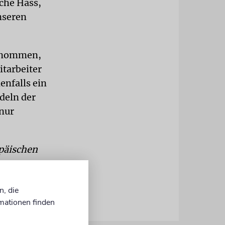
iche Hass,
unseren
genommen,
itarbeiter
enfalls ein
deln der
 nur
opäischen
n, die
mationen finden