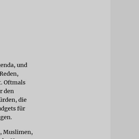
genda, und
 Reden,
t. Oftmals
r den
ürden, die
dgets für
ngen.
n, Muslimen,