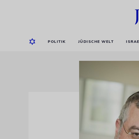
POLITIK
JÜDISCHE WELT
ISRA