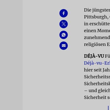
Die jüngste
Pittsburgh, 
in erschütt
einen Momen
zunehmend z
religiösen 
DÉJÀ-VU
Fü
Déjà-vu-Er
hier seit J
Sicherheits
Sicherheits
– und gleich
Sicherheit 