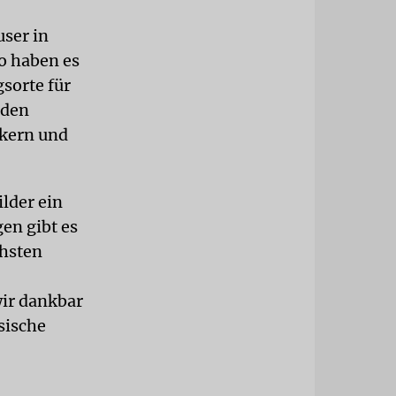
user in
go haben es
sorte für
rden
ikern und
lder ein
en gibt es
chsten
wir dankbar
sische