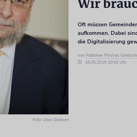
Wir brauc
Oft müssen Gemeinden 
aufkommen. Dabei sin
die Digitalisierung g
von
Rabbiner Pinchas Goldsch
16.05.2019 10:42 Uhr
Foto: Uwe Steinert