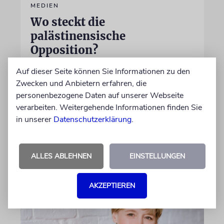
MEDIEN
Wo steckt die
palästinensische
Opposition?
Zwei taz-Essays erzählen eindringlich von
Auf dieser Seite können Sie Informationen zu den
palästinensischer und muslimischer
Zwecken und Anbietern erfahren, die
Entfremdung in Deutschland. Sie lassen
personenbezogene Daten auf unserer Webseite
zugleich einen entscheidenden blinden Fleck
verarbeiten. Weitergehende Informationen finden Sie
im Nahostkonflikts unerwähnt
in unserer
Datenschutzerklärung
.
von Leeor Engländer
ALLES ABLEHNEN
EINSTELLUNGEN
06.08.2026
AKZEPTIEREN