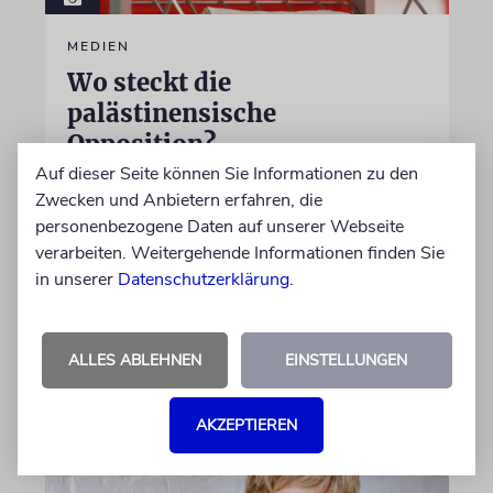
MEDIEN
Wo steckt die
palästinensische
Opposition?
Auf dieser Seite können Sie Informationen zu den
Zwei taz-Essays erzählen eindringlich von
Zwecken und Anbietern erfahren, die
palästinensischer und muslimischer
personenbezogene Daten auf unserer Webseite
Entfremdung in Deutschland. Sie lassen
verarbeiten. Weitergehende Informationen finden Sie
zugleich einen entscheidenden blinden Fleck
in unserer
Datenschutzerklärung
.
im Nahostkonflikts unerwähnt
von Leeor Engländer
ALLES ABLEHNEN
EINSTELLUNGEN
06.08.2026
AKZEPTIEREN