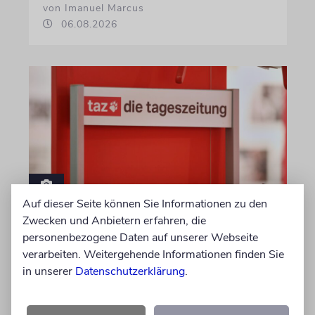
von Imanuel Marcus
06.08.2026
Auf dieser Seite können Sie Informationen zu den
MEDIEN
Zwecken und Anbietern erfahren, die
Wo steckt die
personenbezogene Daten auf unserer Webseite
verarbeiten. Weitergehende Informationen finden Sie
palästinensische
in unserer
Datenschutzerklärung
.
Opposition?
Zwei taz-Essays erzählen eindringlich von