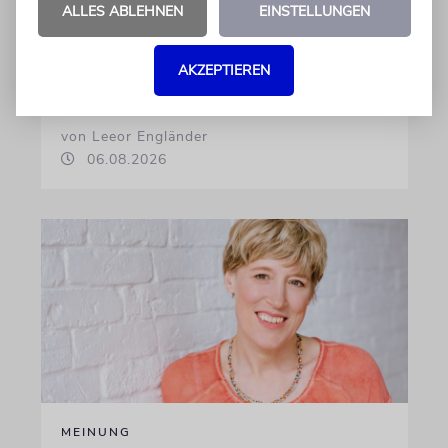
palästinensischer und muslimischer
ALLES ABLEHNEN
EINSTELLUNGEN
Entfremdung in Deutschland. Sie lassen
zugleich einen entscheidenden blinden Fleck
AKZEPTIEREN
im Nahostkonflikts unerwähnt
von Leeor Engländer
06.08.2026
MEINUNG