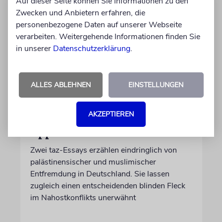
Auf dieser Seite können Sie Informationen zu den
Zwecken und Anbietern erfahren, die
personenbezogene Daten auf unserer Webseite
verarbeiten. Weitergehende Informationen finden Sie
in unserer
Datenschutzerklärung
.
ALLES ABLEHNEN
EINSTELLUNGEN
MEDIEN
Wo steckt die
AKZEPTIEREN
palästinensische
Opposition?
Zwei taz-Essays erzählen eindringlich von
palästinensischer und muslimischer
Entfremdung in Deutschland. Sie lassen
zugleich einen entscheidenden blinden Fleck
im Nahostkonflikts unerwähnt