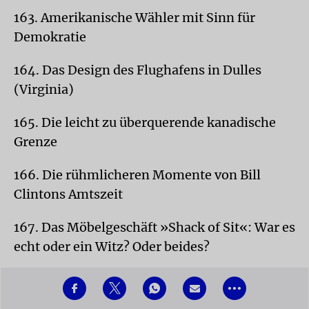
163. Amerikanische Wähler mit Sinn für
Demokratie
164. Das Design des Flughafens in Dulles
(Virginia)
165. Die leicht zu überquerende kanadische
Grenze
166. Die rühmlicheren Momente von Bill
Clintons Amtszeit
167. Das Möbelgeschäft »Shack of Sit«: War es
echt oder ein Witz? Oder beides?
168. CNN-Sendungen und -Berichte mit Wolf
•••
Blitzer und Jake Tapper