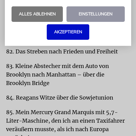
Bandmaschine beim National Public Radio
ALLES ABLEHNEN
EINSTELLUNGEN
81. Soulsängerinnen wie Randy Crawford,
Brenda Russell, Gladys Knight, Roberta Flack,
AKZEPTIEREN
Natalie Cole oder Debra Laws
82. Das Streben nach Frieden und Freiheit
83. Kleine Abstecher mit dem Auto von
Brooklyn nach Manhattan – über die
Brooklyn Bridge
84. Reagans Witze über die Sowjetunion
85. Mein Mercury Grand Marquis mit 5,7-
Liter-Maschine, den ich an einen Taxifahrer
veräußern musste, als ich nach Europa