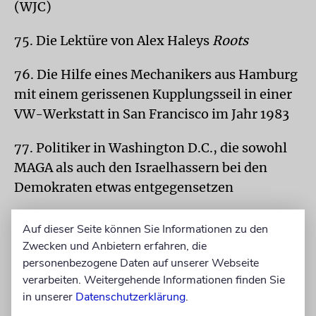
(WJC)
75. Die Lektüre von Alex Haleys
Roots
76. Die Hilfe eines Mechanikers aus Hamburg
mit einem gerissenen Kupplungsseil in einer
VW-Werkstatt in San Francisco im Jahr 1983
77. Politiker in Washington D.C., die sowohl
MAGA als auch den Israelhassern bei den
Demokraten etwas entgegensetzen
78. Spaziergänge durch Georgetown
Auf dieser Seite können Sie Informationen zu den
Zwecken und Anbietern erfahren, die
79. Die Rede von Spencer Tracy in
Guess
personenbezogene Daten auf unserer Webseite
Who’s Coming to Dinner
verarbeiten. Weitergehende Informationen finden Sie
in unserer
Datenschutzerklärung
.
80. Der 1996 erfolgte Kauf einer alten