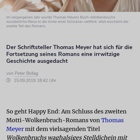
Im vergangenen Jahr wurde Thomas Meyers Buch »Wolkenbruchs
wunderliche Reise in die Arme einer Schickse« verfilmt. Jetzt erscheint der
zweite Teil des Romans.
Der Schriftsteller Thomas Meyer hat sich für die
Fortsetzung seines Romans eine irrwitzige
Geschichte ausgedacht
von
Peter Bollag
15.09.2019 18:42 Uhr
So geht Happy End: Am Schluss des zweiten
Motti-Wolkenbruch-Romans von
Thomas
Meyer
mit dem vielsagenden Titel
Wolkenbruchs waghalsiges Stelldichein mit