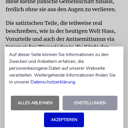
diese kleine jüdische Gemeinschaft hinaus,
freilich ohne sie aus den Augen zu verlieren.
Die satirischen Teile, die teilweise real
beschreiben, wie in der heutigen Welt Hass,
Vorurteile und auch der Antisemitismus via
Internet den Weg wieder in die Köpfe der
Auf dieser Seite können Sie Informationen zu den
Menschen finden und damit die Arbeit der
Zwecken und Anbietern erfahren, die
Neogermanen erleichtern, wirken nach – und
personenbezogene Daten auf unserer Webseite
hinterlassen beim Leser die Frage, in welche
verarbeiten. Weitergehende Informationen finden Sie
Welt denn Mottis und Huldas Kind
in unserer
Datenschutzerklärung
.
hineingeboren wird. Vermutlich in keine
heile.
ALLES ABLEHNEN
EINSTELLUNGEN
Thomas Meyer: »Wolkenbruchs waghalsiges
Stelldichein mit der Spionin«. Diogenes,
AKZEPTIEREN
Zürich 2019, 288 S., 24 €