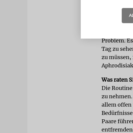
akzeptiert f
Und wenn zw
A
Erfahrung n
Nein. Liebe 
Problem. Es
Tag zu sehe
zu müssen, 
Aphrodisia
Was raten S
Die Routine
zu nehmen. 
allem offen
Bedürfnisse
Paare führe
entfremden