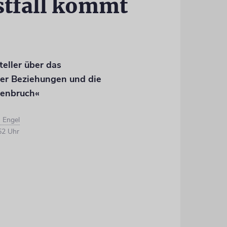
stfall kommt
teller über das
her Beziehungen und die
kenbruch«
 Engel
52 Uhr