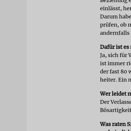
Beziehung e
einlässt, he
Darum habe 
prüfen, ob 
andernfalls
Dafür ist es
Ja, sich für
ist immer ri
der fast 80 
heiter. Ein
Wer leidet m
Der Verlass
Bösartigkeit
Was raten S