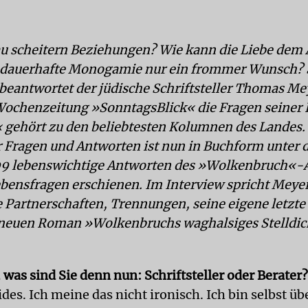
 scheitern Beziehungen? Wie kann die Liebe dem 
t dauerhafte Monogamie nur ein frommer Wunsch? 
 beantwortet der jüdische Schriftsteller Thomas Mey
ochenzeitung »SonntagsBlick« die Fragen seiner 
 gehört zu den beliebtesten Kolumnen des Landes.
 Fragen und Antworten ist nun in Buchform unter 
99 lebenswichtige Antworten des »Wolkenbruch«-A
Lebensfragen erschienen. Im Interview spricht Meye
e Partnerschaften, Trennungen, seine eigene letzt
neuen Roman »Wolkenbruchs waghalsiges Stelldich
was sind Sie denn nun: Schriftsteller oder Berater?
des. Ich meine das nicht ironisch. Ich bin selbst üb