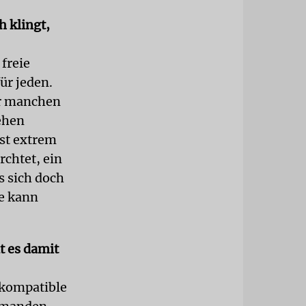
h klingt,
 freie
ür jeden.
ür manchen
tehen
ist extrem
rchtet, ein
s sich doch
ie kann
t es damit
kompatible