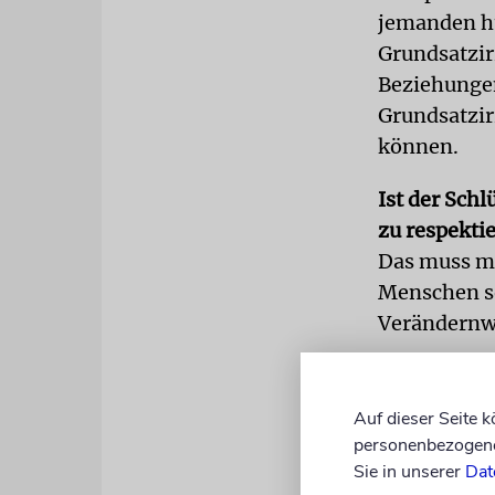
jemanden hüb
Grundsatzir
Beziehungen
Grundsatzir
können.
Ist der Sch
zu respektie
Das muss ma
Menschen so 
Verändernwo
Mick Jagger
Jahre lang v
Auf dieser Seite 
Ja, wir all
personenbezogene 
das einzige 
Sie in unserer
Dat