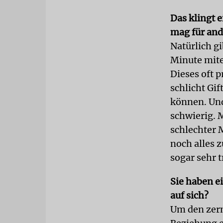
Das klingt e
mag für ande
Natürlich gi
Minute mitei
Dieses oft 
schlicht Gi
können. Und 
schwierig. 
schlechter 
noch alles 
sogar sehr 
Sie haben e
auf sich?
Um den zer