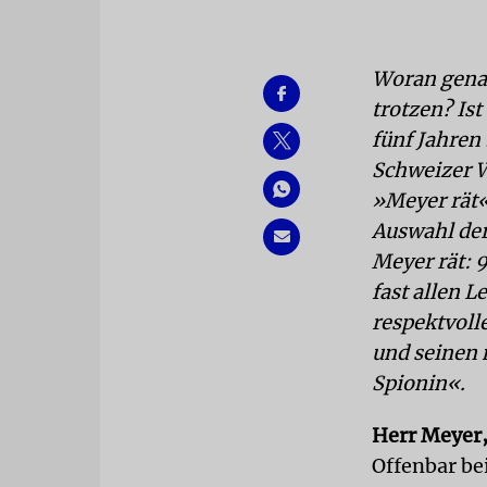
Woran genau
trotzen? Is
fünf Jahren
Schweizer W
»Meyer rät«
Auswahl der
Meyer rät: 
fast allen 
respektvoll
und seinen 
Spionin«.
Herr Meyer, 
Offenbar bei