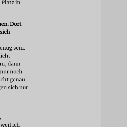
 Platz in
en. Dort
sich
enug sein.
icht
um, dann
e nur noch
icht genau
en sich nur
,
weil ich