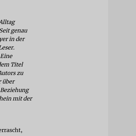
Alltag
Seit genau
er in der
Leser.
 Eine
dem Titel
utors zu
r über
e Beziehung
ein mit der
errascht,