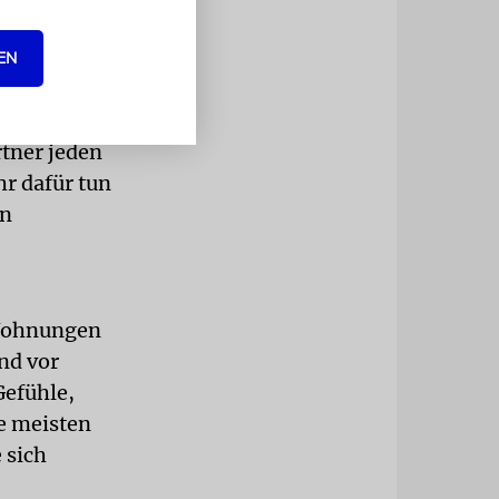
er
EN
in echtes
rtner jeden
hr dafür tun
in
 Wohnungen
nd vor
Gefühle,
ie meisten
 sich