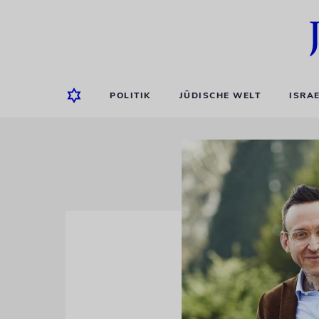
POLITIK
JÜDISCHE WELT
ISRA