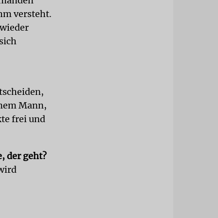
jemanden
ihm versteht.
 wieder
sich
ntscheiden,
einem Mann,
te frei und
, der geht?
wird