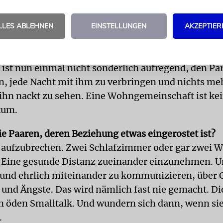
ühlen.
ei einander lieben und verstehen, ist das dann Ihr
LLES ABLEHNEN
EINSTELLUNGEN
AKZEPTIER
ach eine Erfolgsgarantie?
und Ähnlichkeit sind die Basis, aber der Alltag ist e
 ist nun einmal nicht sonderlich aufregend, den Pa
n, jede Nacht mit ihm zu verbringen und nichts me
ihn nackt zu sehen. Eine Wohngemeinschaft ist ke
kum.
ie Paaren, deren Beziehung etwas eingerostet ist?
 aufzubrechen. Zwei Schlafzimmer oder gar zwei
Eine gesunde Distanz zueinander einzunehmen. U
 und ehrlich miteinander zu kommunizieren, über 
 und Ängste. Das wird nämlich fast nie gemacht. D
n öden Smalltalk. Und wundern sich dann, wenn sie
.