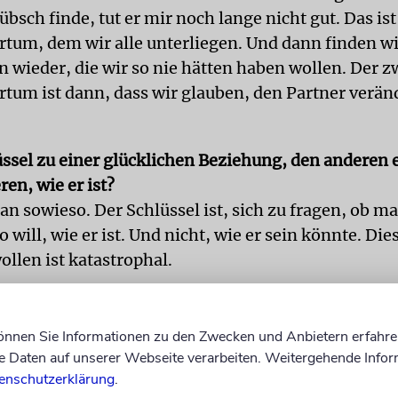
sch finde, tut er mir noch lange nicht gut. Das ist
rtum, dem wir alle unterliegen. Und dann finden wi
 wieder, die wir so nie hätten haben wollen. Der z
rtum ist dann, dass wir glauben, den Partner verän
lüssel zu einer glücklichen Beziehung, den anderen 
ren, wie er ist?
n sowieso. Der Schlüssel ist, sich zu fragen, ob m
will, wie er ist. Und nicht, wie er sein könnte. Die
llen ist katastrophal.
s Ex-Frau Jerry Hall sagte einmal sinngemäß: »Ich
ersucht, Mick zu verändern, mir ist es nicht gelunge
können Sie Informationen zu den Zwecken und Anbietern erfahre
e haben es schon versucht, nie ist es jemandem gelu
Daten auf unserer Webseite verarbeiten. Weitergehende Infor
Ergebnis besteht darin, dass beide sich ungeliebt u
enschutzerklärung
.