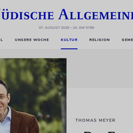
07. AUGUST 2026
– 24. AW 5786
EL
UNSERE WOCHE
KULTUR
RELIGION
GEME
THOMAS MEYER