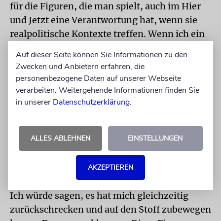
für die Figuren, die man spielt, auch im Hier
und Jetzt eine Verantwortung hat, wenn sie
realpolitische Kontexte treffen. Wenn ich ein
Projekt wie »Nürnberg ‚45« zusage, aber
Auf dieser Seite können Sie Informationen zu den
nichts gegen die beiden Mengele-Straßen
Zwecken und Anbietern erfahren, die
täte, dann würde ich doch letztlich die Figur,
personenbezogene Daten auf unserer Webseite
nein, Ernst Michel als Person, verraten. Diese
verarbeiten. Weitergehende Informationen finden Sie
in unserer
Datenschutzerklärung
.
Verantwortung besteht zwar auch ohne diese
Projekte, aber sie vergrößern sie erheblich,
finde ich.
ALLES ABLEHNEN
EINSTELLUNGEN
Frage: Und was hat es mit Ihnen gemacht, von
dieser Konstellation mit Mengele im
AKZEPTIEREN
Drehbuch zu lesen?
Ich würde sagen, es hat mich gleichzeitig
zurückschrecken und auf den Stoff zubewegen