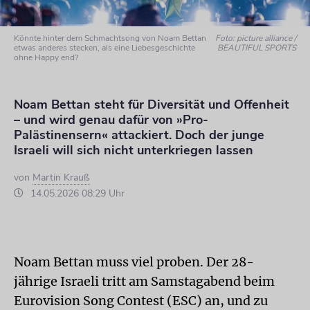
Könnte hinter dem Schmachtsong von Noam Bettan
Foto: picture alliance /
etwas anderes stecken, als eine Liebesgeschichte
BEAUTIFUL SPORTS
ohne Happy end?
Noam Bettan steht für Diversität und Offenheit
– und wird genau dafür von »Pro-
Palästinensern« attackiert. Doch der junge
Israeli will sich nicht unterkriegen lassen
von
Martin Krauß
14.05.2026 08:29 Uhr
Noam Bettan muss viel proben. Der 28-
jährige Israeli tritt am Samstagabend beim
Eurovision Song Contest (ESC) an, und zu