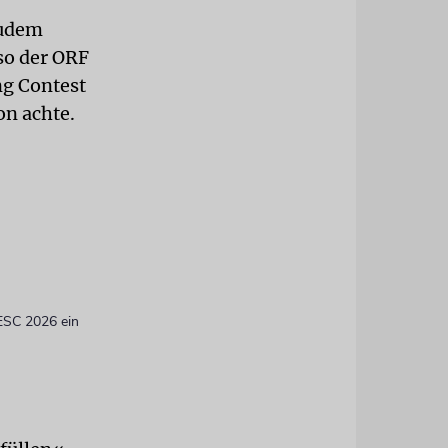
zudem
 so der ORF
ong Contest
on achte.
 ESC 2026 ein