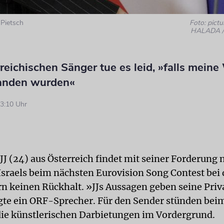
 Pietsch
Foto: pictu
HALADA / 
eichischen Sänger tue es leid, »falls meine
anden wurden«
3:10 Uhr
JJ (24) aus Österreich findet mit seiner Forderung
Israels beim nächsten Eurovision Song Contest bei
rn keinen Rückhalt. »JJs Aussagen geben seine Pr
gte ein ORF-Sprecher. Für den Sender stünden bei
ie künstlerischen Darbietungen im Vordergrund.