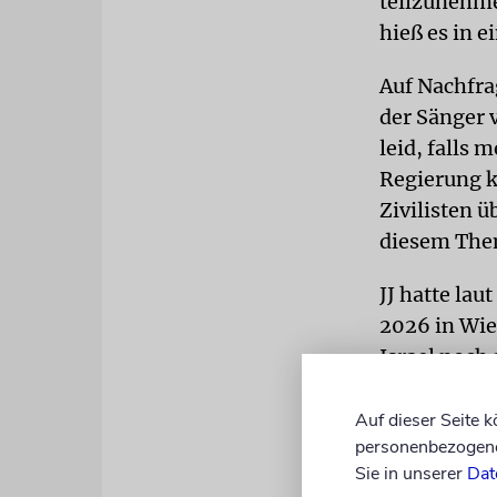
teilzunehme
hieß es in 
Auf Nachfra
der Sänger 
leid, falls
Regierung kr
Zivilisten ü
diesem Them
JJ hatte la
2026 in Wien
Israel noch
País« den 2
Auf dieser Seite 
personenbezogene 
Sie in unserer
Dat