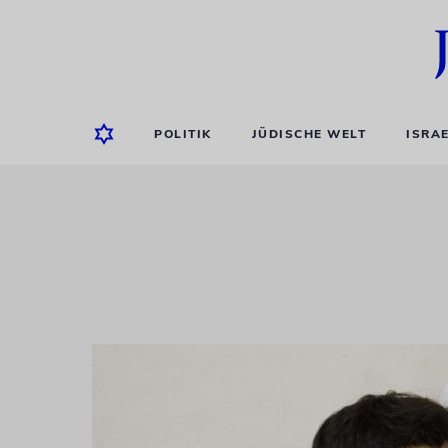
POLITIK
JÜDISCHE WELT
ISRA