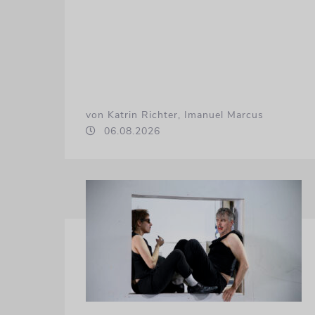
von Katrin Richter, Imanuel Marcus
06.08.2026