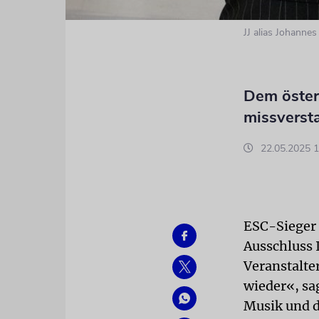
JJ alias Johannes
Dem österr
missverst
22.05.2025 1
ESC-Sieger 
Ausschluss 
Veranstalte
wieder«, sa
Musik und d