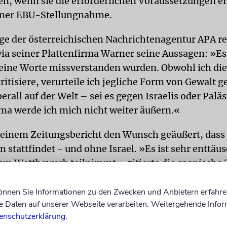
n, wenn sie die erforderlichen Voraussetzungen er
einer EBU-Stellungnahme.
ge der österreichischen Nachrichtenagentur APA rel
via seiner Plattenfirma Warner seine Aussagen: »Es
 meine Worte missverstanden wurden. Obwohl ich die
itisiere, verurteile ich jegliche Form von Gewalt 
berall auf der Welt – sei es gegen Israelis oder Palä
a werde ich mich nicht weiter äußern.«
ut einem Zeitungsbericht den Wunsch geäußert, dass
 stattfindet - und ohne Israel. »Es ist sehr enttäu
 am Wettbewerb teilnimmt«, zitierte die spanische 
4-jährigen Johannes Pietsch.
dpa
können Sie Informationen zu den Zwecken und Anbietern erfahre
Daten auf unserer Webseite verarbeiten. Weitergehende Infor
enschutzerklärung
.