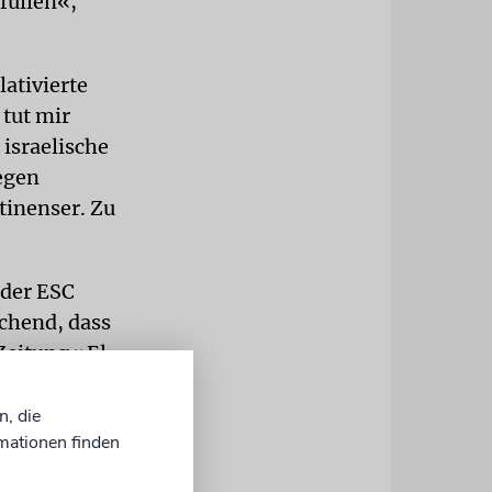
füllen«,
ativierte
 tut mir
 israelische
gegen
stinenser. Zu
 der ESC
schend, dass
Zeitung »El
n, die
mationen finden