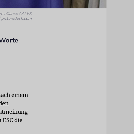
re alliance / ALEX
picturedesk.com
 Worte
 nach einem
 den
ivatmeinung
m ESC die