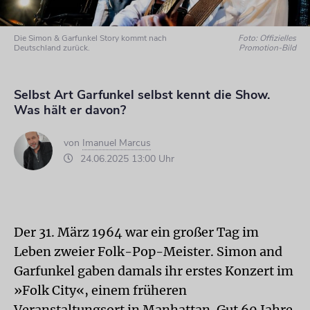
Die Simon & Garfunkel Story kommt nach
Foto: Offizielles
Deutschland zurück.
Promotion-Bild
Selbst Art Garfunkel selbst kennt die Show.
Was hält er davon?
von
Imanuel Marcus
24.06.2025 13:00 Uhr
Der 31. März 1964 war ein großer Tag im
Leben zweier Folk-Pop-Meister. Simon and
Garfunkel gaben damals ihr erstes Konzert im
»Folk City«, einem früheren
Veranstaltungsort in Manhattan. Gut 60 Jahre