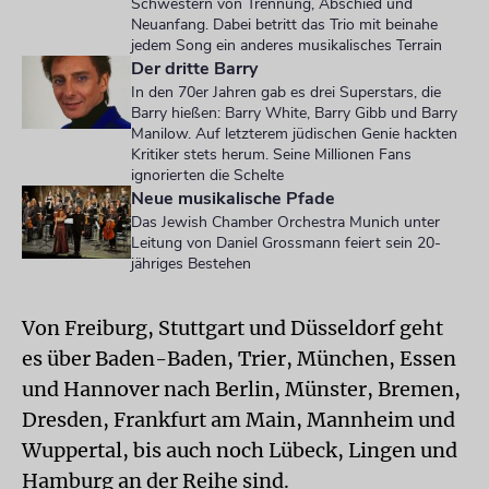
Schwestern von Trennung, Abschied und
Neuanfang. Dabei betritt das Trio mit beinahe
jedem Song ein anderes musikalisches Terrain
Der dritte Barry
In den 70er Jahren gab es drei Superstars, die
Barry hießen: Barry White, Barry Gibb und Barry
Manilow. Auf letzterem jüdischen Genie hackten
Kritiker stets herum. Seine Millionen Fans
ignorierten die Schelte
Neue musikalische Pfade
Das Jewish Chamber Orchestra Munich unter
Leitung von Daniel Grossmann feiert sein 20-
jähriges Bestehen
Von Freiburg, Stuttgart und Düsseldorf geht
es über Baden-Baden, Trier, München, Essen
und Hannover nach Berlin, Münster, Bremen,
Dresden, Frankfurt am Main, Mannheim und
Wuppertal, bis auch noch Lübeck, Lingen und
Hamburg an der Reihe sind.