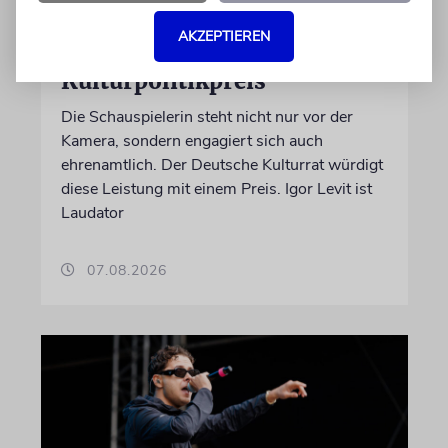
Einsatz gegen Judenhass:
AKZEPTIEREN
Iris Berben erhält Deutschen
Kulturpolitikpreis
Die Schauspielerin steht nicht nur vor der
Kamera, sondern engagiert sich auch
ehrenamtlich. Der Deutsche Kulturrat würdigt
diese Leistung mit einem Preis. Igor Levit ist
Laudator
07.08.2026