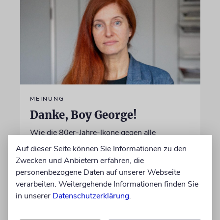
MEINUNG
Danke, Boy George!
Wie die 80er-Jahre-Ikone gegen alle
Widerstände für Israel eintritt, verdient
Auf dieser Seite können Sie Informationen zu den
unseren Dank
Zwecken und Anbietern erfahren, die
personenbezogene Daten auf unserer Webseite
verarbeiten. Weitergehende Informationen finden Sie
von Sophie Albers Ben Chamo
in unserer
Datenschutzerklärung
.
05.08.2026