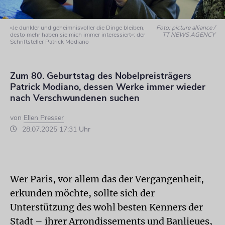
»Je dunkler und geheimnisvoller die Dinge bleiben,
Foto: picture alliance /
desto mehr haben sie mich immer interessiert«: der
TT NEWS AGENCY
Schriftsteller Patrick Modiano
Zum 80. Geburtstag des Nobelpreisträgers
Patrick Modiano, dessen Werke immer wieder
nach Verschwundenen suchen
von
Ellen Presser
28.07.2025 17:31 Uhr
Wer Paris, vor allem das der Vergangenheit,
erkunden möchte, sollte sich der
Unterstützung des wohl besten Kenners der
Stadt – ihrer Arrondissements und Banlieues,