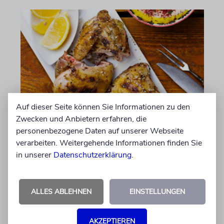
Auf dieser Seite können Sie Informationen zu den
AUFGEGABELT
Zwecken und Anbietern erfahren, die
Zitronen-Zaatar-Hühnchen
personenbezogene Daten auf unserer Webseite
verarbeiten. Weitergehende Informationen finden Sie
Rezepte und Leckeres
in unserer
Datenschutzerklärung
.
09.08.2026
ALLES ABLEHNEN
EINSTELLUNGEN
AKZEPTIEREN