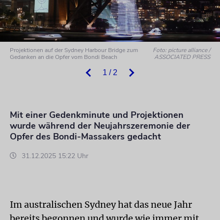
Projektionen auf der Sydney Harbour Bridge zum
Foto: picture alliance /
Gedanken an die Opfer vom Bondi Beach
ASSOCIATED PRESS
1 / 2
Mit einer Gedenkminute und Projektionen
wurde während der Neujahrszeremonie der
Opfer des Bondi-Massakers gedacht
31.12.2025 15:22 Uhr
Im australischen Sydney hat das neue Jahr
bereits begonnen und wurde wie immer mit