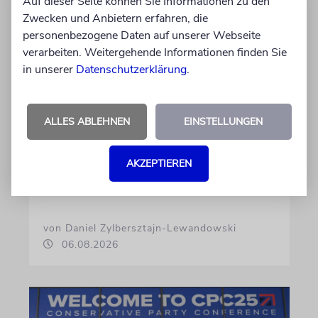
Auf dieser Seite können Sie Informationen zu den
Zwecken und Anbietern erfahren, die
personenbezogene Daten auf unserer Webseite
verarbeiten. Weitergehende Informationen finden Sie
in unserer
Datenschutzerklärung
.
USA
Seitenwechsel
ALLES ABLEHNEN
EINSTELLUNGEN
In Stanford hetzte Taryn Thomas auf
Studentenprotesten gegen Israel. Dann sah sie
AKZEPTIEREN
die Nova-Ausstellung – und wurde zur
»Verräterin«
von Daniel Zylbersztajn-Lewandowski
06.08.2026